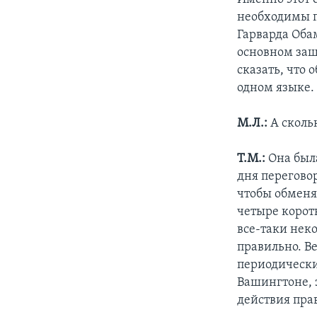
необходимы п
Гарварда Оба
основном защ
сказать, что
одном языке.
М.Л.:
А скольк
Т.М.:
Она был
дня переговор
чтобы обменя
четыре корот
все-таки нек
правильно. В
периодически
Вашингтоне, 
действия пра