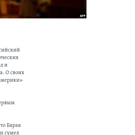
ссийский
рческих
л и
а. О своих
 Америки»
первым
что Барак
он сумел