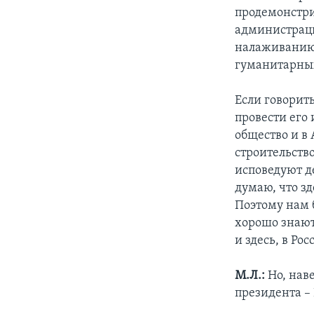
продемонстри
администраци
налаживанию 
гуманитарных
Если говорит
провести его
общество и в 
строительств
исповедуют д
думаю, что з
Поэтому нам б
хорошо знают
и здесь, в Рос
М.Л.:
Но, нав
президента –