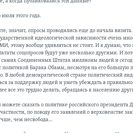
, а когда публиковались эти данные?
 июля этого года.
те, значит, опросы проводились еще до начала визита.
сударственной идеологической зависимости очень мн
И, этому вообще удивляться не стоит. И я думаю, что 
льтаты соцопросов будут уже несколько другими. И по
в самих Соединенных Штатах миллионы людей и сегод
с политикой Барака Обамы, несмотря на его большую п
о. В любой демократической стране политический лид
ься за поддержку людей и уметь убеждать в правильно
лее все это трудно делать, обращаясь к населению друг
ы можете сказать о политике российского президента
частности, по поводу его заявлений о верховенстве зак
лучше, чем несвобода…