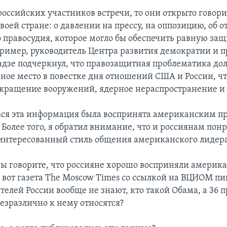
российских участников встречи, то они открыто говори
воей стране: о давлении на прессу, на оппозицию, об о
 правосудия, которое могло бы обеспечить равную защ
ример, руководитель Центра развития демократии и п
зе подчеркнул, что правозащитная проблематика до
ное место в повестке дня отношений США и России, чт
окращение вооружений, ядерное нераспространение и 
 вся эта информация была воспринята американским п
Более того, я обратил внимание, что и россиянам пон
интересованный стиль общения американского лидера
вы говорите, что россияне хорошо восприняли америк
 вот газета The Moscow Times со ссылкой на ВЦИОМ пиш
елей России вообще не знают, кто такой Обама, а 36 
езразлично к нему относятся?