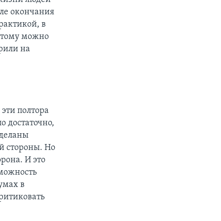
сле окончания
рактикой, в
этому можно
рили на
 эти полтора
ло достаточно,
сделаны
й стороны. Но
рона. И это
зможность
умах в
критиковать