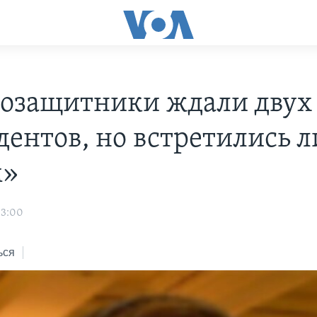
озащитники ждали двух
дентов, но встретились л
м»
03:00
ься