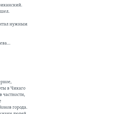
риканский.
ишел.
читал нужным
дева…
ерное,
оты в Чикаго
в частности,
е
онов города.
 жизни людей