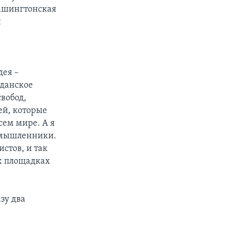
вашингтонская
и
дея –
жданское
свобод,
ей, которые
сем мире. А я
номышленники.
истов, и так
ых площадках
зу два