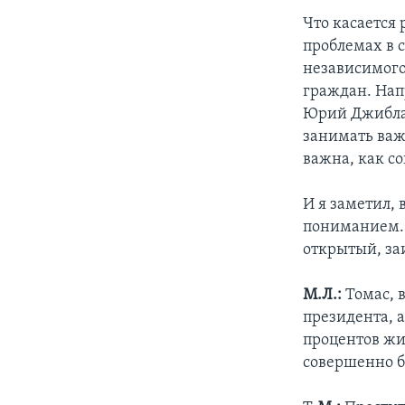
Что касается 
проблемах в с
независимого
граждан. Нап
Юрий Джиблад
занимать важ
важна, как с
И я заметил,
пониманием. 
открытый, за
М.Л.:
Томас, 
президента, а
процентов жит
совершенно б