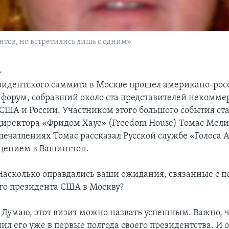
тов, но встретились лишь с одним»
>
зидентского саммита в Москве прошел американо-ро
форум, собравший около ста представителей некомме
США и России. Участником этого большого события ста
директора «Фридом Хаус» (Freedom House) Томас Мели
печатлениях Томас рассказал Русской службе «Голоса
щением в Вашингтон.
асколько оправдались ваши ожидания, связанные с 
го президента США в Москву?
: Думаю, этот визит можно назвать успешным. Важно, 
л его уже в первые полгода своего президентства. И 