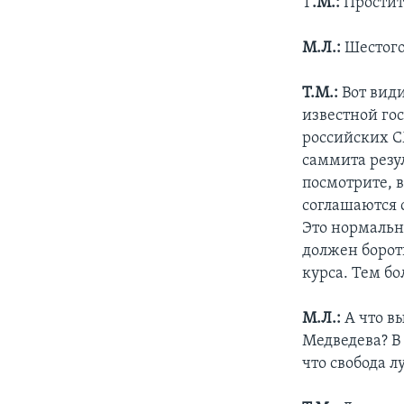
Т
.М.:
Простите
М.Л.:
Шестого
Т.М.:
Вот види
известной го
российских СМ
саммита резу
посмотрите, 
соглашаются 
Это нормальн
должен борот
курса. Тем бо
М.Л.:
А что в
Медведева? В 
что свобода 