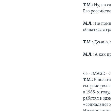
Т.М.:
Ну, на с
Его российск
М.Л.:
Не приш
общаться с г
Т.М.:
Думаю, о
М.Л.:
А как п
<!-- IMAGE --
Т.М.:
Я полаг
сыграло роль 
в 1985-м году
работал в одн
«социального
Именно этот 