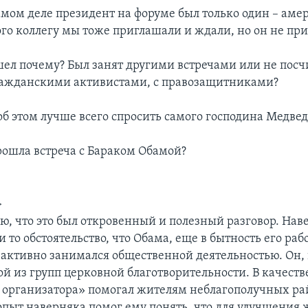
амом деле президент на форуме был только один – аме
ого коллегу мы тоже приглашали и ждали, но он не пр
ел почему? Был занят другими встречами или не пос
ражданскими активистами, с правозащитниками?
б этом лучше всего спросить самого господина Медве
рошла встреча с Бараком Обамой?
>
аю, что это был откровенный и полезный разговор. Нав
и то обстоятельство, что Обама, еще в бытность его раб
, активно занимался общественной деятельностью. Он, 
ой из групп церковной благотворительности. В качеств
 организатора» помогал жителям неблагополучных рай
опыт наверняка помог ему понять, что для улучшения