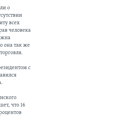
ли о
тсутствии
иту всех
рав человека
лжна
о она так же
торговля.
резидентом с
равился
.
анского
ет, что 16
процентов