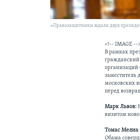
«Правозащитники ждали двух президен
<!-- IMAGE --
В рамках пре
гражданский 
организаций 
заместитель 
московских в
перед возвра
Марк Львов:
Н
визитом ново
Томас Мелиа
Обама соверши