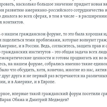
ровать, насколько большое значение придает новая 
я развитию американо-российского сотрудничества 
диалога во всех сферах, в том в числе – в расширении
 контактов.
ь о нашем гражданском форуме, то это была хорошая и
 и поделиться теми проблемами, которые волнуют гра
Америке, и в России. Ведь, согласитесь, защита прав и 
о гражданских институтов – это общая задача всех люд
емократические ценности и готовы продвигать их во в
десь, на нашем форуме, собрались именно такие еди
ыло что обсудить, хотя, конечно, многие из нас, актив
 друг друга и не первый раз встречаются на различн
сии, и в Америке, и в Европе.
ерное, впервые такой гражданский форум посетили сра
 Барак Обама и Дмитрий Медведев?