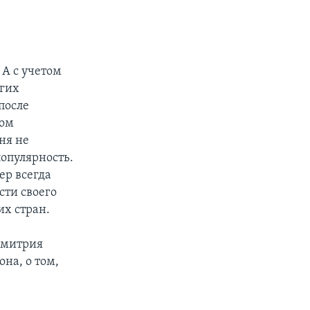
 А с учетом
огих
после
том
ня не
опулярность.
ер всегда
сти своего
их стран.
 Дмитрия
она, о том,