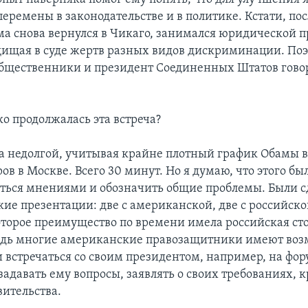
еремены в законодательстве и в политике. Кстати, по
ма снова вернулся в Чикаго, занимался юридической п
ищая в суде жертв разных видов дискриминации. По
 общественники и президент Соединенных Штатов гово
о продолжалась эта встреча?
а недолгой, учитывая крайне плотный график Обамы в
ов в Москве. Всего 30 минут. Но я думаю, что этого бы
ться мнениями и обозначить общие проблемы. Были 
кие презентации: две с американской, две с российско
оторое преимущество по времени имела российская сто
едь многие американские правозащитники имеют во
 встречаться со своим президентом, например, на фор
задавать ему вопросы, заявлять о своих требованиях, 
вительства.