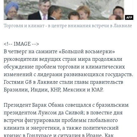
Learning English
Торговля и климат - в центре внимания встречи в Лаквиле
СОЦИАЛЬНЫЕ СЕТИ
<!-- IMAGE -->
В четверг на саммите «Большой восьмерки»
Языки
руководители ведущих стран мира продолжали
обсуждение проблем торговли и климатических
изменений с лидерами развивающихся государств.
Гостями G8 в Лаквиле стали главы правительств
Бразилии, Индии, КНР, Мексики и ЮАР.
Президент Барак Обама совещался с бразильским
президентом Луисом да Силвой; в повестке дня
встречи фигурировали проблемы глобального
климата и энергетики, а также политический
кризис в Гондурасе и ситуация в Иране. Как