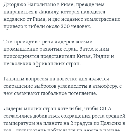
Джорджо Наполитано в Риме, прежде чем
Learning English
направиться в Лаквилу, которая находится
недалеко от Рима, и где недавнее землетрясение
СОЦИАЛЬНЫЕ СЕТИ
привело к гибели около 300 человек.
Там пройдут встречи лидеров восьми
промышленно развитых стран. Затем к ним
Языки
присоединятся представители Китая, Индии и
нескольких африканских стран.
Главным вопросом на повестке дня является
сокращение выбросов углекислоты в атмосферу, с
чем связывают глобальное потепление.
Лидеры многих стран хотели бы, чтобы США
согласились добиваться сокращения роста средней
температуры на планете на 2 градуса по Цельсию в
год – этот уровень наблюдался на Земле в начале