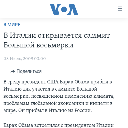
Линки
доступности
Перейти
В МИРЕ
на
ГЛАВНОЕ
В Италии открывается саммит
основной
ПРОГРАММЫ
контент
Большой восьмерки
ПРОЕКТЫ
Перейти
АМЕРИКА
к
08 Июль, 2009 03:00
ЭКСПЕРТИЗА
НОВОСТИ ЗА МИНУТУ
УЧИМ АНГЛИЙСКИЙ
основной
Поделиться
ИНТЕРВЬЮ
ИТОГИ
НАША АМЕРИКАНСКАЯ ИСТОРИЯ
навигации
Перейти
ФАКТЫ ПРОТИВ ФЕЙКОВ
В среду президент США Барак Обама прибыл в
ПОЧЕМУ ЭТО ВАЖНО?
А КАК В АМЕРИКЕ?
в
Италию для участия в саммите Большой
ЗА СВОБОДУ ПРЕССЫ
ДИСКУССИЯ VOA
АРТЕФАКТЫ
поиск
восьмерки, посвященном изменению климата,
УЧИМ АНГЛИЙСКИЙ
ДЕТАЛИ
АМЕРИКАНСКИЕ ГОРОДКИ
проблемам глобальной экономики и нищеты в
мире. Он прибыл в Италию из России.
ВИДЕО
НЬЮ-ЙОРК NEW YORK
ТЕСТЫ
ПОДПИСКА НА НОВОСТИ
АМЕРИКА. БОЛЬШОЕ ПУТЕШЕСТВИЕ
Барак Обама встретился с президентом Италии