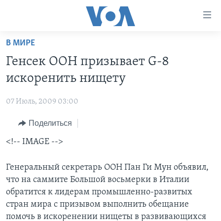
Линки
доступности
Перейти
В МИРЕ
на
ГЛАВНОЕ
Генсек ООН призывает G-8
основной
ПРОГРАММЫ
контент
искоренить нищету
ПРОЕКТЫ
Перейти
АМЕРИКА
к
07 Июль, 2009 03:00
ЭКСПЕРТИЗА
НОВОСТИ ЗА МИНУТУ
УЧИМ АНГЛИЙСКИЙ
основной
Поделиться
ИНТЕРВЬЮ
ИТОГИ
НАША АМЕРИКАНСКАЯ ИСТОРИЯ
навигации
Перейти
ФАКТЫ ПРОТИВ ФЕЙКОВ
<!-- IMAGE -->
ПОЧЕМУ ЭТО ВАЖНО?
А КАК В АМЕРИКЕ?
в
ЗА СВОБОДУ ПРЕССЫ
ДИСКУССИЯ VOA
АРТЕФАКТЫ
поиск
Генеральный секретарь ООН Пан Ги Мун объявил,
УЧИМ АНГЛИЙСКИЙ
ДЕТАЛИ
АМЕРИКАНСКИЕ ГОРОДКИ
что на саммите Большой восьмерки в Италии
обратится к лидерам промышленно-развитых
ВИДЕО
НЬЮ-ЙОРК NEW YORK
ТЕСТЫ
стран мира с призывом выполнить обещание
ПОДПИСКА НА НОВОСТИ
АМЕРИКА. БОЛЬШОЕ ПУТЕШЕСТВИЕ
помочь в искоренении нищеты в развивающихся