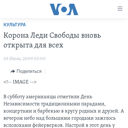
Линки
доступности
Перейти
КУЛЬТУРА
на
ГЛАВНОЕ
Корона Леди Свободы вновь
основной
ПРОГРАММЫ
контент
открыта для всех
ПРОЕКТЫ
Перейти
АМЕРИКА
к
05 Июль, 2009 03:00
ЭКСПЕРТИЗА
НОВОСТИ ЗА МИНУТУ
УЧИМ АНГЛИЙСКИЙ
основной
Поделиться
ИНТЕРВЬЮ
ИТОГИ
НАША АМЕРИКАНСКАЯ ИСТОРИЯ
навигации
Перейти
ФАКТЫ ПРОТИВ ФЕЙКОВ
<!-- IMAGE -->
ПОЧЕМУ ЭТО ВАЖНО?
А КАК В АМЕРИКЕ?
в
ЗА СВОБОДУ ПРЕССЫ
ДИСКУССИЯ VOA
АРТЕФАКТЫ
поиск
В субботу американцы отметили День
УЧИМ АНГЛИЙСКИЙ
ДЕТАЛИ
АМЕРИКАНСКИЕ ГОРОДКИ
Независимости традиционными парадами,
концертами и барбекью в кругу родных и друзей. А
ВИДЕО
НЬЮ-ЙОРК NEW YORK
ТЕСТЫ
вечером небо над большими городами зажглось
ПОДПИСКА НА НОВОСТИ
АМЕРИКА. БОЛЬШОЕ ПУТЕШЕСТВИЕ
всполохами фейерверков. Настрой в этот день у