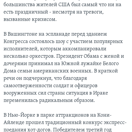
большинства жителей США был самый что ни на
Learning English
есть праздничный - несмотря на тревоги,
вызванные кризисом.
СОЦИАЛЬНЫЕ СЕТИ
В Вашингтоне на эспланаде перед зданием
Конгресса состоялось шоу с участием популярных
исполнителей, которым аккомпанировали
Языки
несколько оркестров. Президент Обама с женой и
дочерями принимал на Южной лужайке Белого
Дома семьи американских военных. В краткой
речи он подчеркнул, что благодаря
самоотверженности солдат и офицеров
вооруженных сил страны ситуация в Ираке
переменилась радикальным образом.
В Нью-Йорке в парке аттракционов на Кони-
Айленде прошел традиционный конкурс экспресс-
поедания хот-догов. Победителем третий год