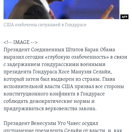
Learning English
США озабочены ситуацией в Гондурасе
СОЦИАЛЬНЫЕ СЕТИ
<!-- IMAGE -->
Президент Соединенных Штатов Барак Обама
Языки
выразил сегодня «глубокую озабоченность» в связи
с задержанием гондурасскими военными
президента Гондураса Хосе Мануэля Селайи,
который затем был выдворен из страны. Глава
исполнительной власти США призвал все стороны
конституционного конфликта в Гондурасе
соблюдать демократические нормы и
придерживаться верховенства закона.
Президент Венесуэлы Уго Чавес осудил
отстранение президента Селайи от власти, и, как