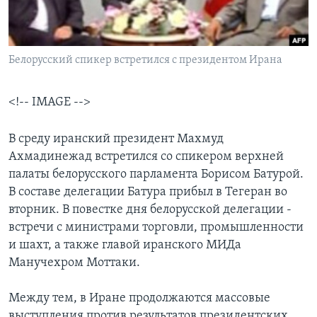
Learning English
Белорусский спикер встретился с президентом Ирана
СОЦИАЛЬНЫЕ СЕТИ
<!-- IMAGE -->
Языки
В среду иранский президент Махмуд
Ахмадинежад встретился со спикером верхней
палаты белорусского парламента Борисом Батурой.
В составе делегации Батура прибыл в Тегеран во
вторник. В повестке дня белорусской делегации -
встречи с министрами торговли, промышленности
и шахт, а также главой иранского МИДа
Манучехром Моттаки.
Между тем, в Иране продолжаются массовые
выступления против результатов президентских