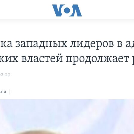
ка западных лидеров в а
ких властей продолжает
03:00
ься