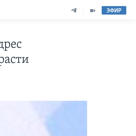
ЭФИР
дрес
 расти