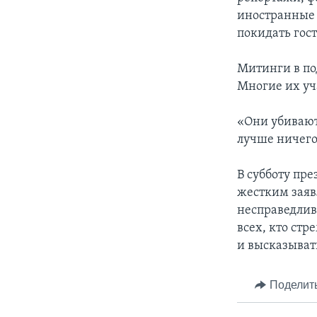
иностранные 
покидать гос
Митинги в по
Многие их уч
«Они убивают
лучше ничего
В субботу пр
жестким заяв
несправедлив
всех, кто ст
и высказыват
Поделит