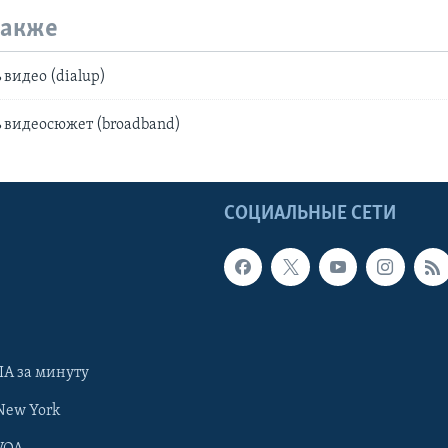
также
видео (dialup)
 видеосюжет (broadband)
Ы
СОЦИАЛЬНЫЕ СЕТИ
А за минуту
New York