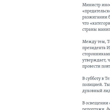
Министр инос
«предательск
разжигании б
что «категор
страны манип
Между тем, Т
президента И
сторонниками
утверждает, 
провести пов
В субботу в 
полицией. Ты
духовный лид
В освещении 
репортажи, ф