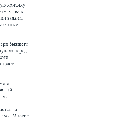
ную критику
тельства в
ии заявил,
рубежные
чери бывшего
упала перед
орый
зывает
ми и
ховный
ты.
аются на
цами. Многие