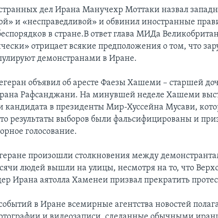
транных дел Ирана Манучехр Моттаки назвал запад
ой» и «несправедливой» и обвинил иностранные прави
еспорядков в стране.В ответ глава МИДа Великобритан
ически» отрицает всякие предположения о том, что за
улируют демонстранами в Иране.
егеран объявил об аресте Фаезы Хашеми – старшей до
рана Рафсанджани. На минувшей неделе Хашеми выст
 кандидата в президенты Мир-Хуссейна Мусави, кот
что результаты выборов были фальсифицированы и при
торное голосование.
Тегеране произошли столкновения между демонстранта
сячи людей вышли на улицы, несмотря на то, что Вер
ер Ирана аятолла Хаменеи призвал прекратить протес
событий в Иране всемирные агентства новостей полаг
отографии и видеозаписи, сделанные обычными иран