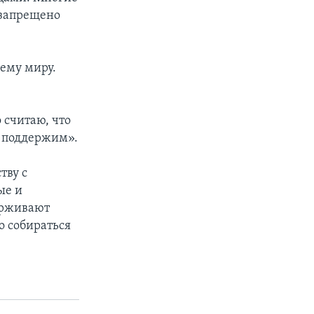
 запрещено
ему миру.
 считаю, что
х поддержим».
тву с
ые и
ерживают
о собираться