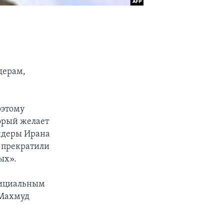
дерам,
оэтому
орый желает
лидеры Ирана
 прекратили
ых».
фициальным
 Махмуд