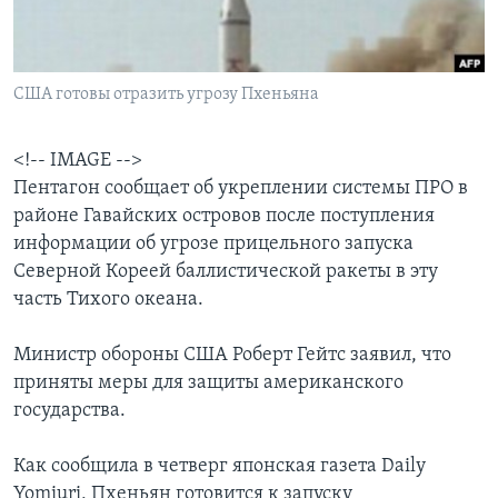
Learning English
США готовы отразить угрозу Пхеньяна
СОЦИАЛЬНЫЕ СЕТИ
<!-- IMAGE -->
Пентагон сообщает об укреплении системы ПРО в
Языки
районе Гавайских островов после поступления
информации об угрозе прицельного запуска
Северной Кореей баллистической ракеты в эту
часть Тихого океана.
Министр обороны США Роберт Гейтс заявил, что
приняты меры для защиты американского
государства.
Как сообщила в четверг японская газета Daily
Yomiuri, Пхеньян готовится к запуску