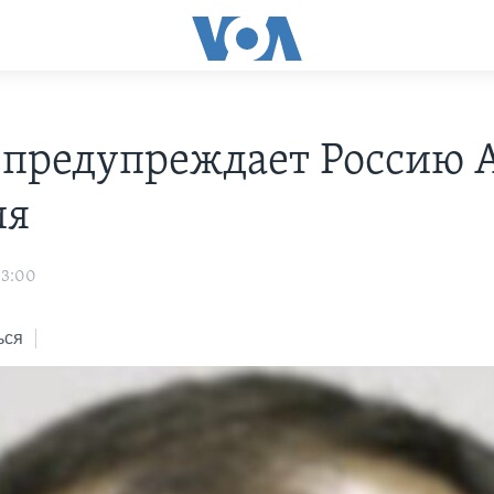
 предупреждает Россию 
ия
03:00
ься