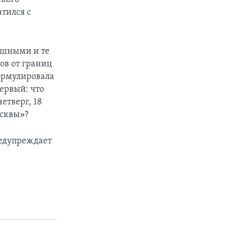
тился с
душными и те
ов от границ
ормулировала
первый: что
етверг, 18
осквы»?
редупреждает