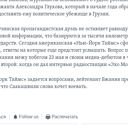
жанта Александра Глухова, который в начале года обра
доставить ему политическое убежище в Грузии.
узинская пропагандистская дуэль не оставляет равно
совой информации, что базируются за тысячи километр
сударств. Сегодня американская «Нью-Йорк Таймс» сф
, ответы на которые еще предстоит услышать. Вопрос 
жания межу побегом 23 мая и своим медиа-дебютом в ч
 второй: когда он дал интервью радиостанции «Эхо М
рк Таймс» задается вопросами, лейтенант Бжания п
 что Саакашвили снова хочет воевать.
ься
Follow us
Распечатать