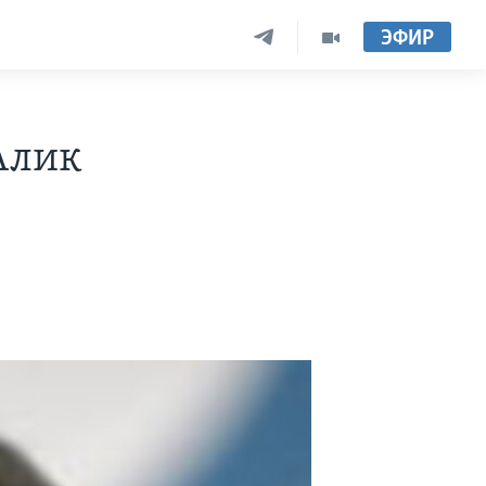
ЭФИР
Алик