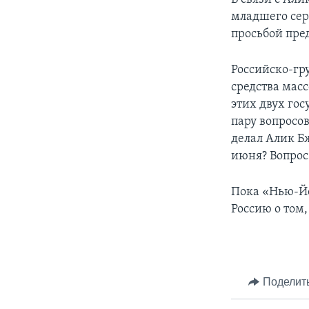
младшего сер
просьбой пре
Российско-гр
средства мас
этих двух го
пару вопросов
делал Алик Б
июня? Вопрос
Пока «Нью-Йо
Россию о том,
Поделит