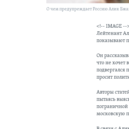
О чем предупреждает Россию Алик Бж
<!-- IMAGE --
Лейтенант Ал
показывают п
Он рассказыв
что не хочет 
подвергался 
просит полит
Авторы стате
пытаясь выяс
пограничной 
московскую 
В связи с Ал