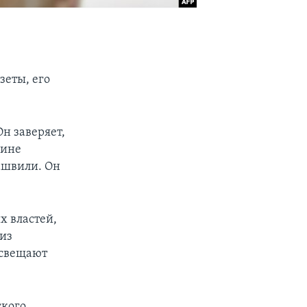
зеты, его
н заверяет,
дине
ашвили. Он
х властей,
 из
освещают
ского