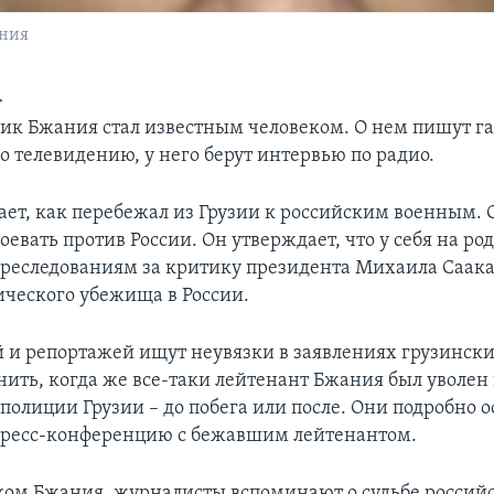
ания
>
ик Бжания стал известным человеком. О нем пишут га
о телевидению, у него берут интервью по радио.
ает, как перебежал из Грузии к российским военным. О
воевать против России. Он утверждает, что у себя на ро
преследованиям за критику президента Михаила Саак
ического убежища в России.
й и репортажей ищут неувязки в заявлениях грузински
нить, когда же все-таки лейтенант Бжания был уволен
полиции Грузии – до побега или после. Они подробно 
пресс-конференцию с бежавшим лейтенантом.
иком Бжания, журналисты вспоминают о судьбе россий