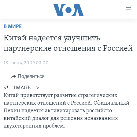
Линки
доступности
Перейти
В МИРЕ
на
ГЛАВНОЕ
Китай надеется улучшить
основной
ПРОГРАММЫ
контент
партнерские отношения с Россией
ПРОЕКТЫ
Перейти
АМЕРИКА
к
18 Июнь, 2009 03:00
ЭКСПЕРТИЗА
НОВОСТИ ЗА МИНУТУ
УЧИМ АНГЛИЙСКИЙ
основной
Поделиться
ИНТЕРВЬЮ
ИТОГИ
НАША АМЕРИКАНСКАЯ ИСТОРИЯ
навигации
Перейти
ФАКТЫ ПРОТИВ ФЕЙКОВ
<!-- IMAGE -->
ПОЧЕМУ ЭТО ВАЖНО?
А КАК В АМЕРИКЕ?
в
Китай приветствует развитие стратегических
ЗА СВОБОДУ ПРЕССЫ
ДИСКУССИЯ VOA
АРТЕФАКТЫ
поиск
партнерских отношений с Россией. Официальный
УЧИМ АНГЛИЙСКИЙ
ДЕТАЛИ
АМЕРИКАНСКИЕ ГОРОДКИ
Пекин надеется активизировать российско-
китайский диалог для решения неназванных
ВИДЕО
НЬЮ-ЙОРК NEW YORK
ТЕСТЫ
двухсторонних проблем.
ПОДПИСКА НА НОВОСТИ
АМЕРИКА. БОЛЬШОЕ ПУТЕШЕСТВИЕ