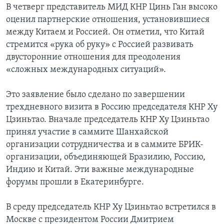
В четверг представитель МИД КНР Цинь Ган высоко
Learning English
оценил партнерские отношения, установившиеся
между Китаем и Россией. Он отметил, что Китай
стремится «рука об руку» с Россией развивать
СОЦИАЛЬНЫЕ СЕТИ
двусторонние отношения для преодоления
«сложных международных ситуаций».
Языки
Это заявление было сделано по завершении
трехдневного визита в Россию председателя КНР Ху
Цзиньтао. Вначале председатель КНР Ху Цзиньтао
принял участие в саммите Шанхайской
организации сотрудничества и в саммите БРИК-
организации, объединяющей Бразилию, Россию,
Индию и Китай. Эти важные международные
форумы прошли в Екатеринбурге.
В среду председатель КНР Ху Цзиньтао встретился в
Москве с президентом России Дмитрием