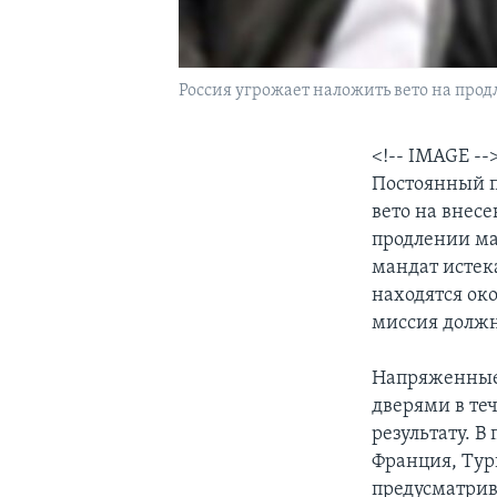
Россия угрожает наложить вето на про
<!-- IMAGE --
Постоянный п
вето на внес
продлении ма
мандат истек
находятся око
миссия должн
Напряженные 
дверями в те
результату. 
Франция, Тур
предусматрив