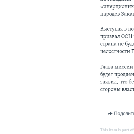
«инерционны
народов Закав
Выступая в п
призвал ООН 
страна не бу
целостности 
Глава миссии
будет продлен
заявил, что 
стороны влас
Поделит
This item is part of