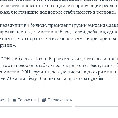
е политизированные позиции, игнорирующие реальн
казья и ставящие под вопрос стабильность в регионе».
онедельник в Тбилиси, президент Грузии Михаил Саа
продлить мандат миссии наблюдателей, добавив, однак
дет пытаться сохранить миссию «за счет территориаль
Грузии».
 ООН в Абхазии Иохан Вербеке заявил, что если манда
, то это подорвет стабильность в регионе. Выступая в Т
без миссии ООН грузины, жалующиеся на дискриминац
тей Абхазии, будут брошены на произвол судьбы.
ься
Follow us
Распечатать