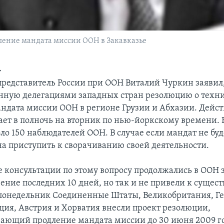
дление мандата миссии ООН в Закавказье
>
редставитель России при ООН Виталий Чуркин заявил
енную делегациями западных стран резолюцию о техн
ндата миссии ООН в регионе Грузии и Абхазии. Дей
ает в полночь на вторник по нью-йоркскому времени. 
ло 150 наблюдателей ООН. В случае если мандат не буд
а приступить к сворачиванию своей деятельности.
консультации по этому вопросу продолжались в ООН 
чение последних 10 дней, но так и не привели к сущес
В понедельник Соединенные Штаты, Великобритания, Г
ция, Австрия и Хорватия внесли проект резолюции,
ающий продление мандата миссии до 30 июня 2009 го