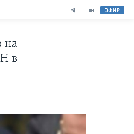
ЭФИР
о на
Н в