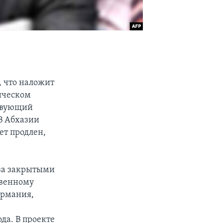
, что наложит
ическом
ствующий
В Абхазии
ет продлен,
за закрытыми
твенному
ермания,
да. В проекте