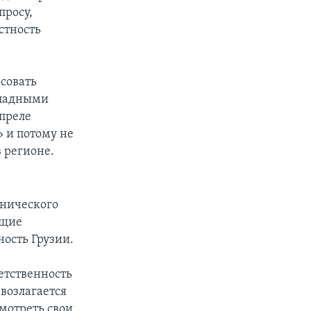
просу,
стность
осовать
ападными
апреле
 и потому не
 регионе.
хнического
ущие
ость Грузии.
етственность
возлагается
мотреть свои