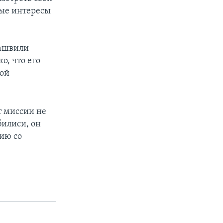
ые интересы
кашвили
о, что его
ной
т миссии не
билиси, он
ию со