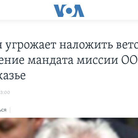
я угрожает наложить вет
ение мандата миссии ОО
казье
03:00
ься