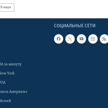
В мире
Ы
СОЦИАЛЬНЫЕ СЕТИ
А за минуту
New York
VOA
олоса Америки»
ийский