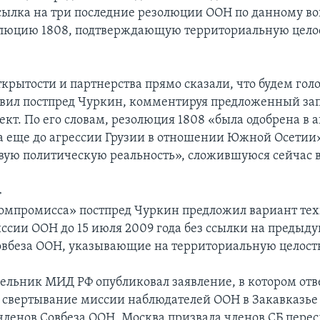
сылка на три последние резолюции ООН по данному во
люцию 1808, подтверждающую территориальную цело
крытости и партнерства прямо сказали, что будем гол
аявил постпред Чуркин, комментируя предложенный з
кт. По его словам, резолюция 1808 «была одобрена в 
а еще до агрессии Грузии в отношении Южной Осетии»
вую политическую реальность», сложившуюся сейчас в
>
компромисса» постпред Чуркин предложил вариант те
ссии ООН до 15 июля 2009 года без ссылки на предыд
вбеза ООН, указывающие на территориальную целостн
дельник МИД РФ опубликовал заявление, в котором отв
 свертывание миссии наблюдателей ООН в Закавказье 
членов Совбеза ООН. Москва призвала членов СБ перес