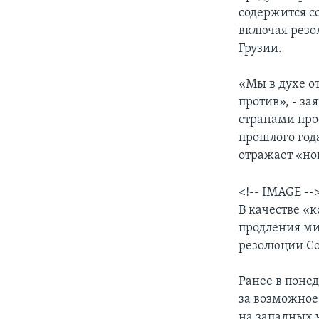
содержится с
включая резо
Грузии.
«Мы в духе от
против», - з
странами прое
прошлого год
отражает «но
<!-- IMAGE --
В качестве «
продления ми
резолюции Со
Ранее в поне
за возможное
на западных 