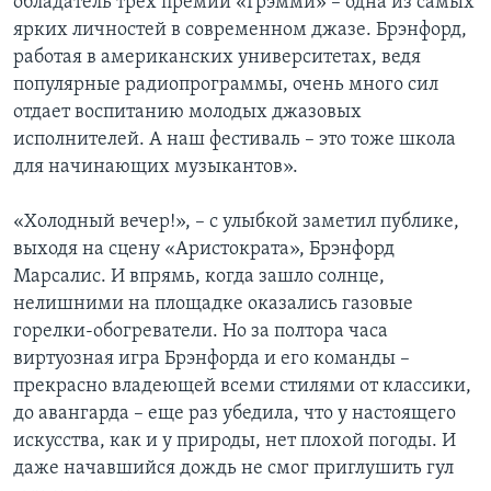
обладатель трех премий «Грэмми» – одна из самых
ярких личностей в современном джазе. Брэнфорд,
работая в американских университетах, ведя
популярные радиопрограммы, очень много сил
отдает воспитанию молодых джазовых
исполнителей. А наш фестиваль – это тоже школа
для начинающих музыкантов».
«Холодный вечер!», – с улыбкой заметил публике,
выходя на сцену «Аристократа», Брэнфорд
Марсалис. И впрямь, когда зашло солнце,
нелишними на площадке оказались газовые
горелки-обогреватели. Но за полтора часа
виртуозная игра Брэнфорда и его команды –
прекрасно владеющей всеми стилями от классики,
до авангарда – еще раз убедила, что у настоящего
искусства, как и у природы, нет плохой погоды. И
даже начавшийся дождь не смог приглушить гул