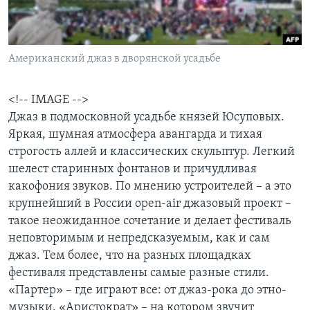
Learning English
Американский джаз в дворянской усадьбе
СОЦИАЛЬНЫЕ СЕТИ
<!-- IMAGE -->
Джаз в подмосковной усадьбе князей Юсуповых.
Языки
Яркая, шумная атмосфера авангарда и тихая
строгость аллей и классических скульптур. Легкий
шелест старинных фонтанов и причудливая
какофония звуков. По мнению устроителей – а это
крупнейший в России open-air джазовый проект –
такое неожиданное сочетание и делает фестиваль
неповторимым и непредсказуемым, как и сам
джаз. Тем более, что на разных площадках
фестиваля представлены самые разные стили.
«Партер» – где играют все: от джаз-рока до этно-
музыки. «Аристократ» – на котором звучит