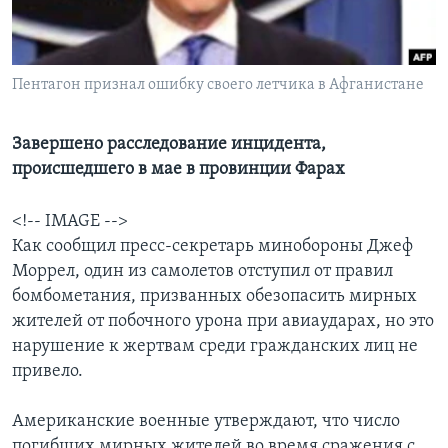
Learning English
Пентагон признал ошибку своего летчика в Афганистане
СОЦИАЛЬНЫЕ СЕТИ
Завершено расследование инцидента,
происшедшего в мае в провинции Фарах
Языки
<!-- IMAGE -->
Как сообщил пресс-секретарь минобороны Джеф
Моррел, один из самолетов отступил от правил
бомбометания, призванных обезопасить мирных
жителей от побочного урона при авиаударах, но это
нарушение к жертвам среди гражданских лиц не
привело.
Американские военные утверждают, что число
погибших мирных жителей во время сражения с