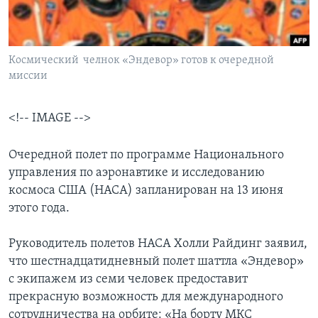
Learning English
Космический челнок «Эндевор» готов к очередной
СОЦИАЛЬНЫЕ СЕТИ
миссии
<!-- IMAGE -->
Языки
Очередной полет по программе Национального
управления по аэронавтике и исследованию
космоса США (НАСА) запланирован на 13 июня
этого года.
Руководитель полетов НАСА Холли Райдинг заявил,
что шестнадцатидневный полет шаттла «Эндевор»
с экипажем из семи человек предоставит
прекрасную возможность для международного
сотрудничества на орбите: «На борту МКС