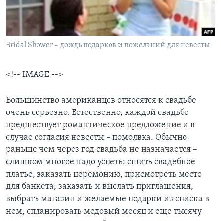
Learning English
СОЦИАЛЬНЫЕ СЕТИ
Bridal Shower – дождь подарков и пожеланий для невесты
<!-- IMAGE -->
Языки
Большинство американцев относятся к свадьбе
oчень серьезно. Естественно, каждой свадьбе
предшествует романтическое предложение и в
случае согласия невесты – помолвка. Обычно
раньше чем через год свадьба не назначается –
слишком многое надо успеть: сшить свадебное
платье, заказать церемонию, присмотреть место
для банкета, заказать и выслать приглашения,
выбрать магазин и желаемые подарки из списка в
нем, спланировать медовый месяц и еще тысячу