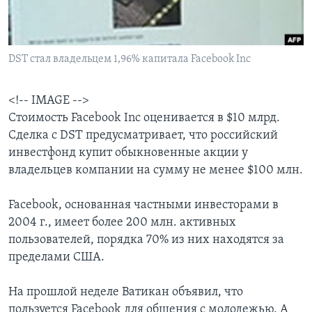
Learning English
DST стал владельцем 1,96% капитала Facebook Inc
СОЦИАЛЬНЫЕ СЕТИ
<!-- IMAGE -->
Стоимость Facebook Inc оценивается в $10 млрд.
Языки
Сделка с DST предусматривает, что российский
инвестфонд купит обыкновенные акции у
владельцев компании на сумму не менее $100 млн.
Facebook, основанная частными инвесторами в
2004 г., имеет более 200 млн. активных
пользователей, порядка 70% из них находятся за
пределами США.
На прошлой неделе Ватикан объявил, что
пользуется Facebook для общения с молодежью. А