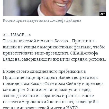
Learning English
Косово приветствует визит Джозефа Байдена
СОЦИАЛЬНЫЕ СЕТИ
<!-- IMAGE -->
Тысячи жителей столицы Косово – Приштины –
Языки
вышли на улицы с американскими флагами, чтобы
приветствовать вице-президента США Джозефа
Байдена, завершающего визит по странам региона.
В ходе своего однодневного пребывания в
Приштине вице-президент Байден встретится с
президентом Косово Фатмиром Сейдиу и премьер-
министром Хашимом Тачи, выступит перед
законодательным собранием страны, а также
посетит американский контингент, входящий в
состав миротворческой миссии НАТО.