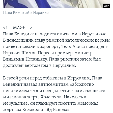
Learning English
Папа Римский в Израиле
СОЦИАЛЬНЫЕ СЕТИ
<!-- IMAGE -->
Папа Бенедикт находится с визитом в Иерусалиме.
В понедельник главу римской католической церкви
Языки
приветствовали в аэропорту Тель-Авива президент
Израиля Шимон Перес и премьер-министр
Биньямин Нетаньяху. Папа римский затем был
доставлен вертолетом в Иерусалим.
В своей речи перед отбытием в Иерусалим, Папа
Бенедикт назвал антисемитизм «абсолютно
неприемлемым» и обещал «чтить память» шести
миллионов жертв Холокоста. Находясь в
Иерусалиме, он планирует посетить мемориал
жертвам Холокоста «Яд Вашем».