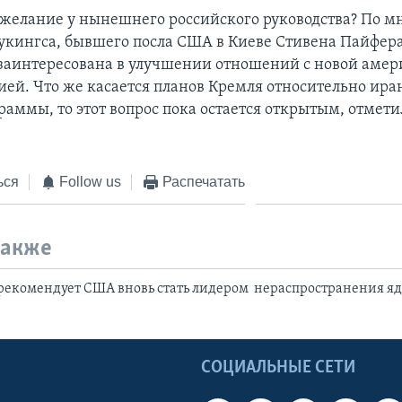
е желание у нынешнего российского руководства? По 
укингса, бывшего посла США в Киеве Стивена Пайфера
заинтересована в улучшении отношений с новой аме
ей. Что же касается планов Кремля относительно ира
раммы, то этот вопрос пока остается открытым, отмети
ься
Follow us
Распечатать
также
рекомендует США вновь стать лидером нераспространения я
Ы
СОЦИАЛЬНЫЕ СЕТИ