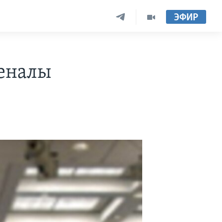
ЭФИР
сеналы