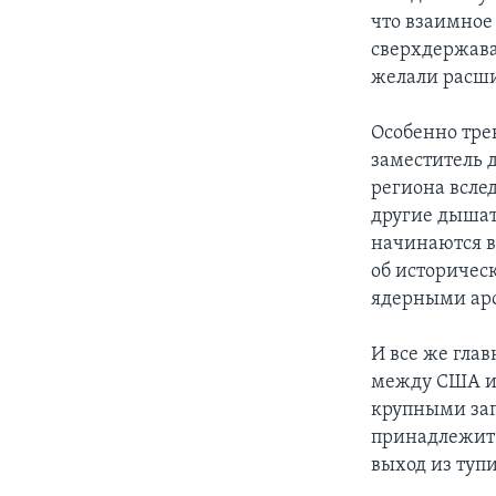
что взаимное
сверхдержава
желали расши
Особенно тре
заместитель 
региона всле
другие дышат
начинаются во
об историчес
ядерными ар
И все же гла
между США и 
крупными зап
принадлежит 
выход из тупи