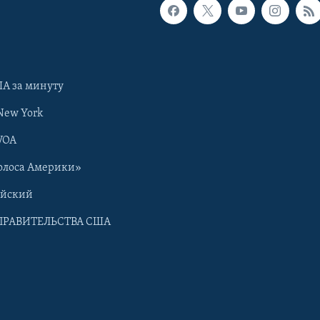
А за минуту
New York
VOA
олоса Америки»
ийский
ПРАВИТЕЛЬСТВА США