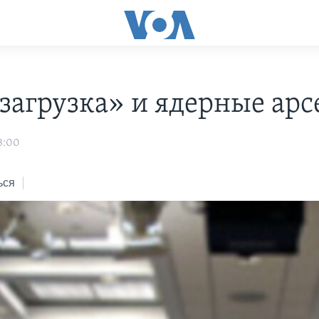
загрузка» и ядерные ар
3:00
ься