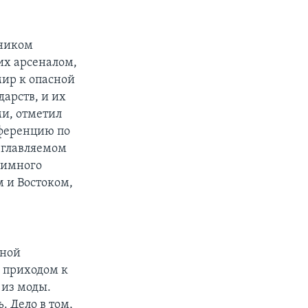
тником
их арсеналом,
мир к опасной
дарств, и их
и, отметил
нференцию по
зглавляемом
аимного
 и Востоком,
нной
 приходом к
из моды.
. Дело в том,