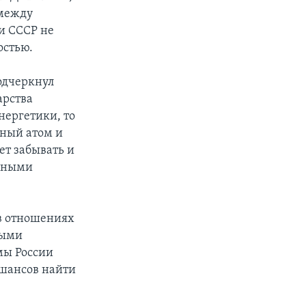
 между
и СССР не
остью.
одчеркнул
арства
нергетики, то
рный атом и
ет забывать и
льными
 в отношениях
мыми
мы России
 шансов найти