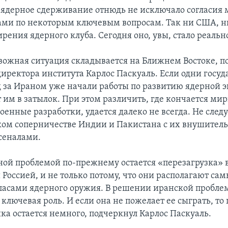
 ядерное сдерживание отнюдь не исключало согласия
ми по некоторым ключевым вопросам. Так ни США, н
рения ядерного клуба. Сегодня оно, увы, стало реальн
вожная ситуация складывается на Ближнем Востоке, п
директора института Карлос Паскуаль. Если одни госуд
д за Ираном уже начали работы по развитию ядерной э
 им в затылок. При этом различить, где кончается ми
енные разработки, удается далеко не всегда. Не следу
ком соперничестве Индии и Пакистана с их внушите
сеналами.
вной проблемой по-прежнему остается «перезагрузка»
Россией, и не только потому, что они располагают са
асами ядерного оружия. В решении иранской пробле
ключевая роль. И если она не пожелает ее сыграть, то
ка остается немного, подчеркнул Карлос Паскуаль.