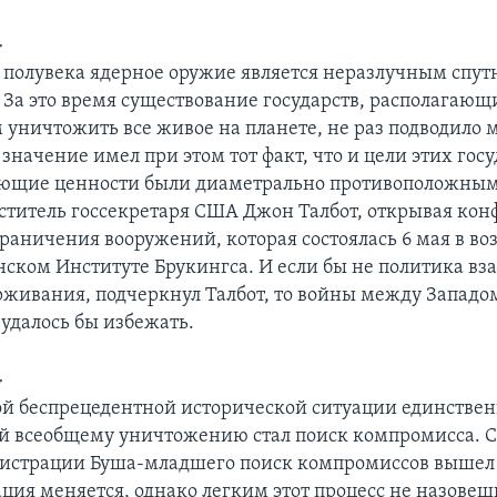
>
е полувека ядерное оружие является неразлучным спу
. За это время существование государств, располагающ
уничтожить все живое на планете, не раз подводило 
 значение имел при этом тот факт, что и цели этих госу
ающие ценности были диаметрально противоположным
титель госсекретаря США Джон Талбот, открывая ко
раничения вооружений, которая состоялась 6 мая в во
ском Институте Брукингса. И если бы не политика вз
рживания, подчеркнул Талбот, то войны между Западом
 удалось бы избежать.
>
ой беспрецедентной исторической ситуации единстве
й всеобщему уничтожению стал поиск компромисса. С
истрации Буша-младшего поиск компромиссов вышел 
ция меняется, однако легким этот процесс не назовешь