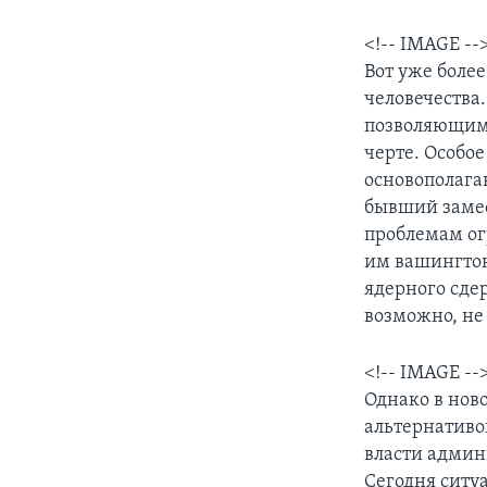
<!-- IMAGE --
Вот уже боле
человечества
позволяющим 
черте. Особое
основополаг
бывший замес
проблемам ог
им вашингтон
ядерного сде
возможно, не
<!-- IMAGE --
Однако в нов
альтернативо
власти админ
Сегодня ситуа