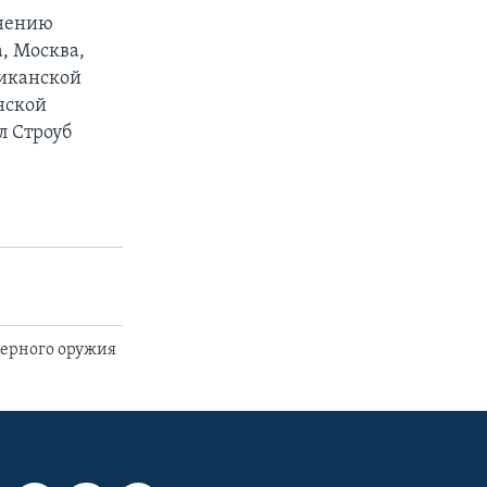
мнению
, Москва,
риканской
нской
л Строуб
дерного оружия