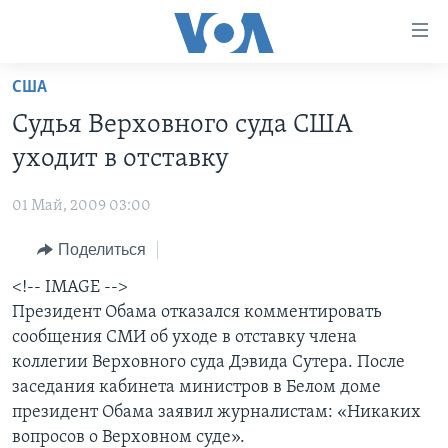
Линки
доступности
Перейти
США
на
ГЛАВНОЕ
Судья Верховного суда США
основной
ПРОГРАММЫ
контент
уходит в отставку
ПРОЕКТЫ
Перейти
АМЕРИКА
к
01 Май, 2009 03:00
ЭКСПЕРТИЗА
НОВОСТИ ЗА МИНУТУ
УЧИМ АНГЛИЙСКИЙ
основной
Поделиться
ИНТЕРВЬЮ
ИТОГИ
НАША АМЕРИКАНСКАЯ ИСТОРИЯ
навигации
Перейти
ФАКТЫ ПРОТИВ ФЕЙКОВ
<!-- IMAGE -->
ПОЧЕМУ ЭТО ВАЖНО?
А КАК В АМЕРИКЕ?
в
Президент Обама отказался комментировать
ЗА СВОБОДУ ПРЕССЫ
ДИСКУССИЯ VOA
АРТЕФАКТЫ
поиск
сообщения СМИ об уходе в отставку члена
УЧИМ АНГЛИЙСКИЙ
ДЕТАЛИ
АМЕРИКАНСКИЕ ГОРОДКИ
коллегии Верховного суда Дэвида Сутера. После
заседания кабинета министров в Белом доме
ВИДЕО
НЬЮ-ЙОРК NEW YORK
ТЕСТЫ
президент Обама заявил журналистам: «Никаких
ПОДПИСКА НА НОВОСТИ
АМЕРИКА. БОЛЬШОЕ ПУТЕШЕСТВИЕ
вопросов о Верховном суде».