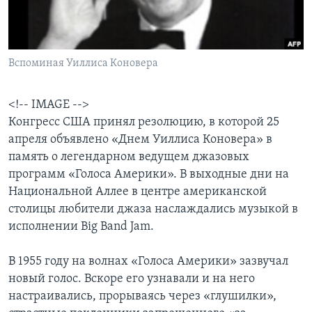
Learning English
СОЦИАЛЬНЫЕ СЕТИ
Вспоминая Уиллиса Коновера
<!-- IMAGE -->
Конгресс США принял резолюцию, в которой 25
Языки
апреля объявлено «Днем Уиллиса Коновера» в
память о легендарном ведущем джазовых
программ «Голоса Америки». В выходные дни на
Национальной Аллее в центре американской
столицы любители джаза наслаждались музыкой в
исполнении Big Band Jam.
В 1955 году на волнах «Голоса Америки» зазвучал
новый голос. Вскоре его узнавали и на него
настраивались, прорываясь через «глушилки»,