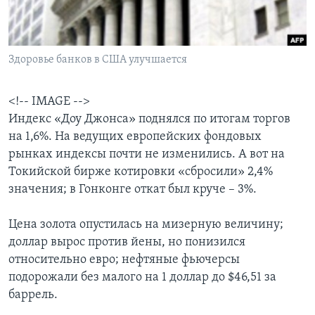
Learning English
Здоровье банков в США улучшается
СОЦИАЛЬНЫЕ СЕТИ
<!-- IMAGE -->
Индекс «Доу Джонса» поднялся по итогам торгов
Языки
на 1,6%. На ведущих европейских фондовых
рынках индексы почти не изменились. А вот на
Токийской бирже котировки «сбросили» 2,4%
значения; в Гонконге откат был круче – 3%.
Цена золота опустилась на мизерную величину;
доллар вырос против йены, но понизился
относительно евро; нефтяные фьючерсы
подорожали без малого на 1 доллар до $46,51 за
баррель.