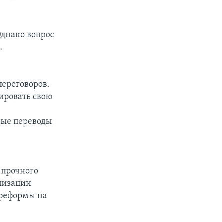
Однако вопрос
.
переговоров.
ировать свою
ные переводы
 прочного
лизации
 реформы на