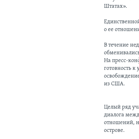
Штатах».
Единственной
о ее отношен
В течение не
обменивались
На пресс-кон
готовность к
освобождени
из США.
Целый ряд уч
диалога межд
отношений, н
острове.