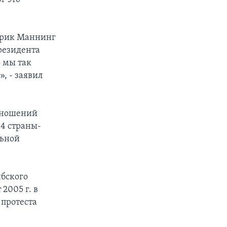
трик Маннинг
резидента
о мы так
, - заявил
тношений
4 страны-
льной
ибского
2005 г. в
протеста