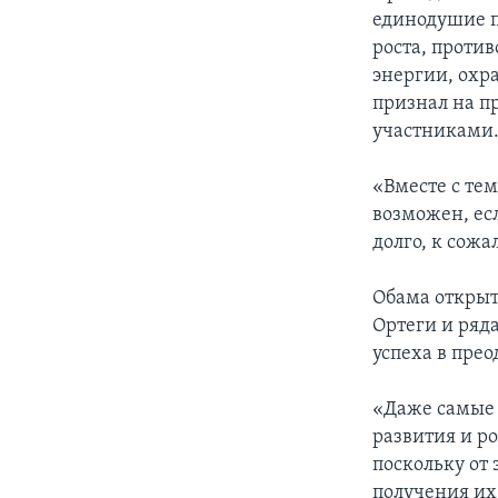
единодушие п
роста, проти
энергии, охр
признал на п
участниками
«Вместе с тем
возможен, ес
долго, к сож
Обама открыт
Ортеги и ряд
успеха в пре
«Даже самые 
развития и р
поскольку от
получения их