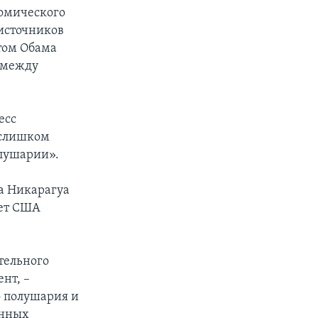
номического
 источников
том Обама
 между
есс
 слишком
олушарии».
а Никарагуа
ает США
тельного
нт, –
о полушария и
енных