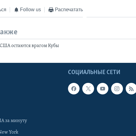
ься
Follow us
Распечатать
также
 США остаются врагом Кубы
Ы
СОЦИАЛЬНЫЕ СЕТИ
А за минуту
New York