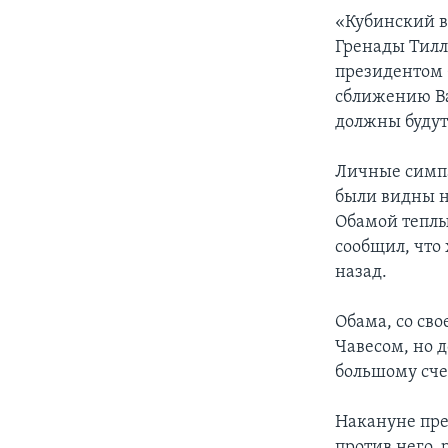
«Кубинский в
Гренады Тилл
президентом 
сближению Ва
должны будут
Личные симпа
были видны н
Обамой теплы
сообщил, что 
назад.
Обама, со св
Чавесом, но д
большому счет
Накануне пре
против него,