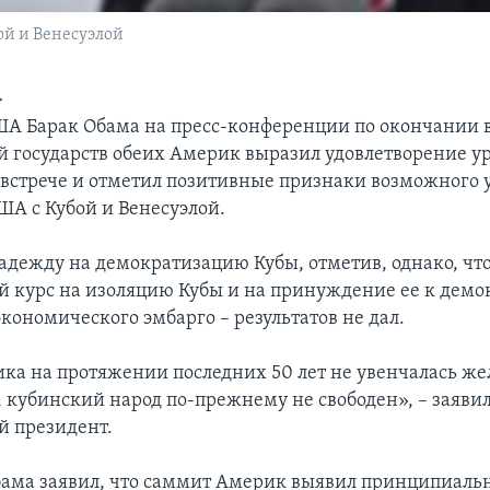
ой и Венесуэлой
>
А Барак Обама на пресс-конференции по окончании 
й государств обеих Америк выразил удовлетворение у
 встрече и отметил позитивные признаки возможного
А с Кубой и Венесуэлой.
адежду на демократизацию Кубы, отметив, однако, чт
 курс на изоляцию Кубы и на принуждение ее к демо
кономического эмбарго – результатов не дал.
ка на протяжении последних 50 лет не увенчалась 
, кубинский народ по-прежнему не свободен», – заяви
 президент.
ама заявил, что саммит Америк выявил принципиаль