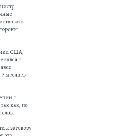
инистр
анные
йствовать
стороны
тики США,
енялся с
Чавес
 7 месяцев
ений с
так как, по
 слов.
и к заговору
г это