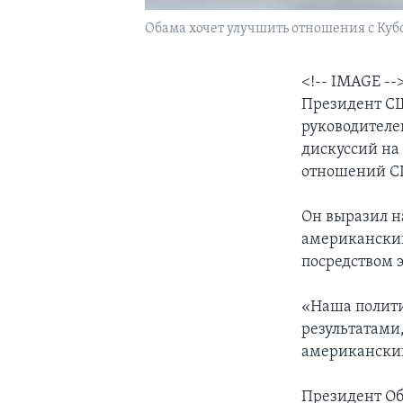
Обама хочет улучшить отношения с Куб
<!-- IMAGE --
Президент СШ
руководителе
дискуссий на
отношений СШ
Он выразил н
американский
посредством э
«Наша полити
результатами
американский
Президент Об