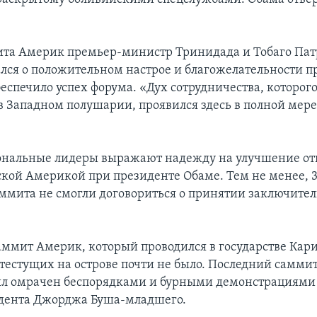
ита Америк премьер-министр Тринидада и Тобаго Па
ался о положительном настрое и благожелательности п
еспечило успех форума. «Дух сотрудничества, которог
в Западном полушарии, проявился здесь в полной мере»
ональные лидеры выражают надежду на улучшение о
кой Америкой при президенте Обаме. Тем не менее, 3
ммита не смогли договориться о принятии заключите
аммит Америк, который проводился в государстве Кар
тестущих на острове почти не было. Последний саммит 
л омрачен беспорядками и бурными демонстрациями 
дента Джорджа Буша-младшего.