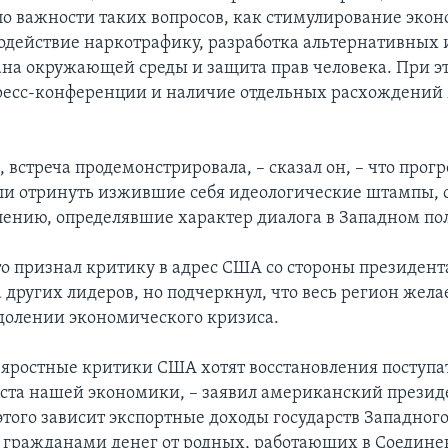
о важности таких вопросов, как стимулирование эко
водействие наркотрафику, разработка альтернативных
ана окружающей среды и защита прав человека. При э
ресс-конференции и наличие отдельных расхождений
.
, встреча продемонстрировала, – сказал он, – что прогр
ли отринуть изжившие себя идеологические штампы,
алению, определявшие характер диалога в Западном п
о признал критику в адрес США со стороны президент
а других лидеров, но подчеркнул, что весь регион жел
одолении экономического кризиса.
яростные критики США хотят восстановления поступа
оста нашей экономики, – заявил американский президе
 этого зависит экспортные доходы государств Западног
 гражданами денег от родных, работающих в Соедин