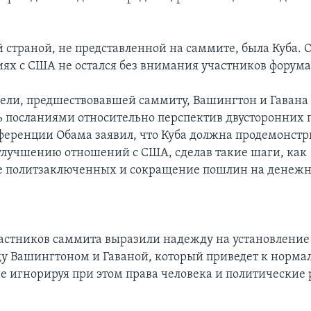
 страной, не представленной на саммите, была Куба. 
иях с США не остался без внимания участников форума
дели, предшествовавшей саммиту, Вашингтон и Гавана
 посланиями относительно перспектив двусторонних 
ференции Обама заявил, что Куба должна продемонстр
 улучшению отношений с США, сделав такие шаги, как
е политзаключенных и сокращение пошлин на денеж
астников саммита выразили надежду на установление
у Вашингтоном и Гаваной, который приведет к норма
е игнорируя при этом права человека и политические