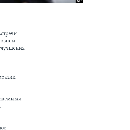
встречи
ровнем
 улучшения
о
кратии
желаемыми
л
ное