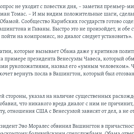
опрос не уходит с повестки дня, – заметил премьер-м
ман Томас. – И мы видим положительные шаги, сдел
Обамой. Сообщество Карибских государств готово соде
шингтона и Гаваны. Быстро это не произойдет, и обе 
 пойти на компромисс, но диалог следует установить».
тии, которые вызывает Обама даже у критиков поли
а примере президента Венесуэлы Чавеса, который обм
ми рукопожатиями, назвал его «умным человеком». 
хочет вернуть посла в Вашингтон, который был отозван
оей стороны, указал на наличие существенных расхожд
обавил, что никакого вреда диалог с ним не причинит, 
у, отношения США с Венесуэлой зависят от дел, а не от
зидент Эво Моралес обвинил Вашингтон в причастност
 раскрытому боливийскими спецслужбами. Обама отвер