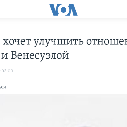
 хочет улучшить отноше
 и Венесуэлой
9 03:00
ься