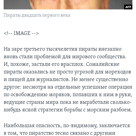
Learning English
Пираты двадцать первого века
СОЦИАЛЬНЫЕ СЕТИ
<!-- IMAGE -->
На заре третьего тысячелетия пираты внезапно
Языки
вновь стали проблемой для мирового сообщества.
И, похоже, застали его врасплох. Сомалийские
пираты оказались не просто угрозой для мореходов
и пищей для журналистов. Не менее существенно
другое: несмотря на отдельные успешные операции
по освобождению моряков, попавших к ним в руки,
ведущие страны мира пока не выработали сколько-
нибудь ясной стратегии борьбы с морским разбоем.
Наибольшая опасность, по-видимому, заключается
в том, что пиратство тесно связано с другими