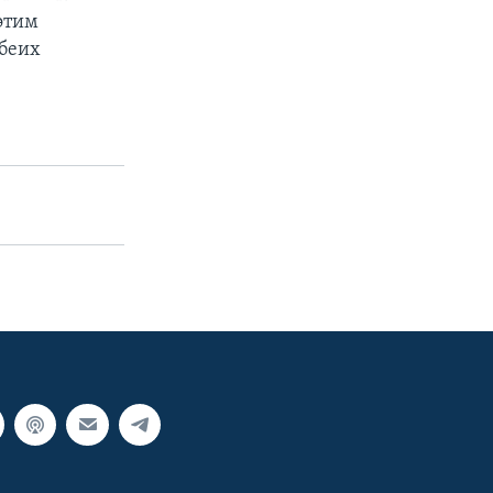
этим
обеих