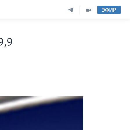
ЭФИР
9,9