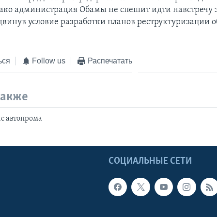
нако администрация Обамы не спешит идти навстречу 
двинув условие разработки планов реструктуризации 
ься
Follow us
Распечатать
также
с автопрома
Ы
СОЦИАЛЬНЫЕ СЕТИ