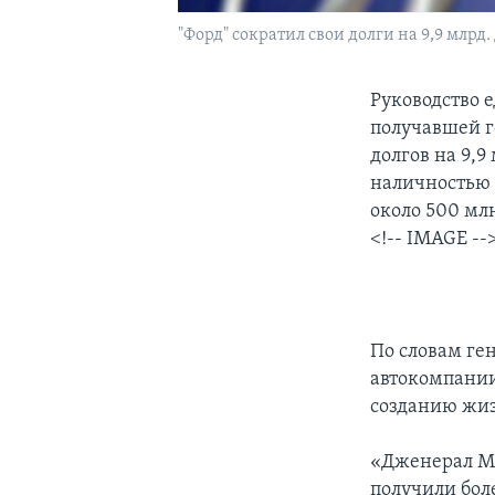
"Форд" сократил свои долги на 9,9 млрд.
Руководство 
получавшей г
долгов на 9,9
наличностью 
около 500 млн
<!-- IMAGE --
По словам ге
автокомпании
созданию жиз
«Дженерал Мо
получили бол