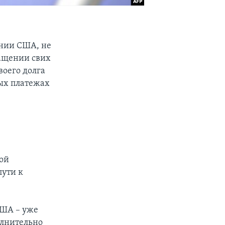
ании США, не
ащении свих
воего долга
ых платежах
ой
пути к
США – уже
олнительно