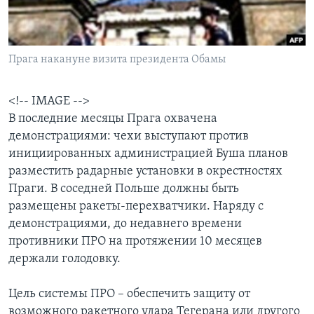
Learning English
Прага накануне визита президента Обамы
СОЦИАЛЬНЫЕ СЕТИ
<!-- IMAGE -->
В последние месяцы Прага охвачена
Языки
демонстрациями: чехи выступают против
инициированных администрацией Буша планов
разместить радарные установки в окрестностях
Праги. В соседней Польше должны быть
размещены ракеты-перехватчики. Наряду с
демонстрациями, до недавнего времени
противники ПРО на протяжении 10 месяцев
держали голодовку.
Цель системы ПРО – обеспечить защиту от
возможного ракетного удара Тегерана или другого