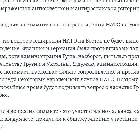
тарого альянса» - приверженцами первоначальной ко
 выраженной антисоветской и антироссийской риторик
 поднят на саммите вопрос о расширении НАТО на Вос
 что вопрос расширения НАТО на Восток не будет выно
ждение. Франция и Германия были противниками так
ды, хотя администрация Буша, наоборот, пыталась про
 членству Грузии и Украины. Я думаю, администрация
 понимает, насколько сильно сопротивление и против
у среди некоторых европейских членов НАТО. Поэтому
ближайшее время будет поднимать вопрос о членстве Г
оке.
й вопрос на саммите - это участие членов альянса в
к вы думаете, придут ли к общему мнению участники
у?