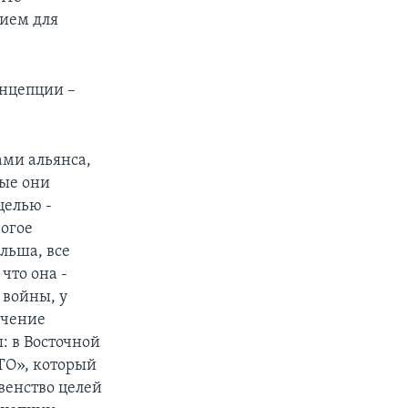
вием для
онцепции –
ами альянса,
ые они
целью -
ногое
льша, все
что она -
 войны, у
ечение
: в Восточной
АТО», который
авенство целей