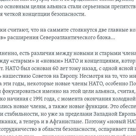
по основным целям альянса стали серьезным препятст
 четкой концепции безопасности.
и считают, что на саммите столкнутся две главные к
ив» расширения Североатлантического блока…
омненно, есть различия между новыми и старыми член
жду «старым» и «новым» НАТО и концепциями, котор
. НАТО был основан 60 лет тому назад, с одной ясной 
 нашествию Советов на Европу. Несмотря на то, что м
а эти годы, некоторые новые члены НАТО, особенно По
фокусироваться именно на этой цели альянса, считая, 
ко начиная с 1991 года, с момента окончания холодной
ились новые члены, а также новые функции. Это обесп
 и стабильности, но уже за пределами Западной Европы
алканах, а теперь и в Афганистане. Поэтому «новый Н
сотрудничество в области безопасности, оспаривает гл