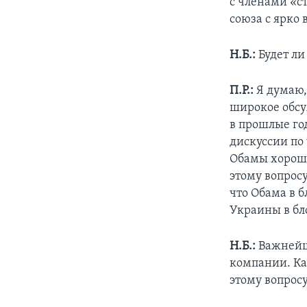
с членами «с
союза с ярко
Н.Б.:
Будет ли
П.Р.:
Я думаю,
широкое обсу
в прошлые го
дискуссии по
Обамы хорошо
этому вопрос
что Обама в 
Украины в бл
Н.Б.:
Важнейши
компании. Ка
этому вопрос