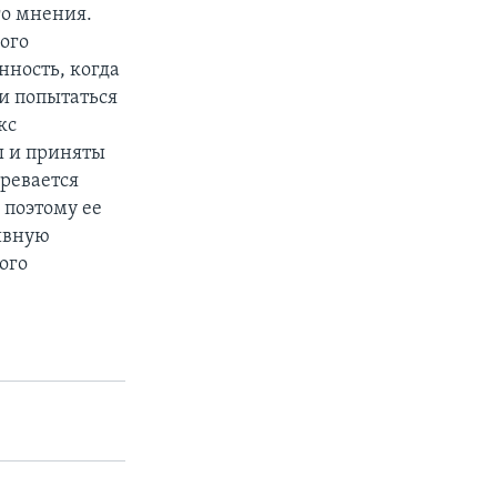
го мнения.
ого
нность, когда
 и попытаться
кс
ы и приняты
ревается
 поэтому ее
сивную
ого