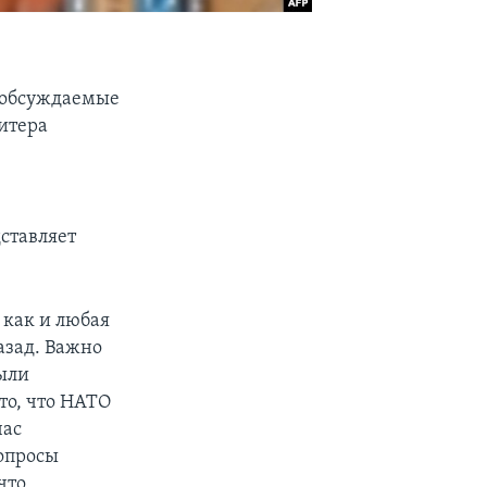
 обсуждаемые
итера
ставляет
 как и любая
назад. Важно
были
то, что НАТО
час
вопросы
что