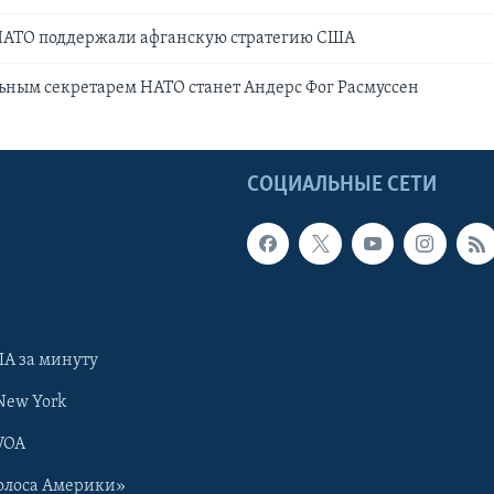
НАТО поддержали афганскую стратегию США
ьным секретарем НАТО станет Андерс Фог Расмуссен
Ы
СОЦИАЛЬНЫЕ СЕТИ
А за минуту
New York
VOA
олоса Америки»