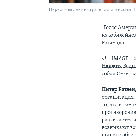
Переосмысление стратегии и миссии 
"Голос Амери
на юбилейном
Ратленда.
<!-- IMAGE --
Наджия Бады
собой Северо
Питер Ратлен
организация. 
то, что изме
противоречив
развивается 
возникают во
широко обсуж