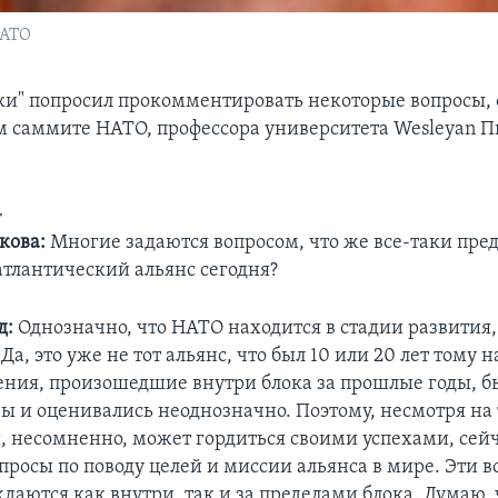
НАТО
ки" попросил прокомментировать некоторые вопросы,
 саммите НАТО, профессора университета Wesleyan П
>
кова:
Многие задаются вопросом, что же все-таки пред
атлантический альянс сегодня?
д:
Однозначно, что НАТО находится в стадии развития,
Да, это уже не тот альянс, что был 10 или 20 лет тому 
нения, произошедшие внутри блока за прошлые годы, 
ы и оценивались неоднозначно. Поэтому, несмотря на 
и, несомненно, может гордиться своими успехами, сей
просы по поводу целей и миссии альянса в мире. Эти 
даются как внутри, так и за пределами блока. Думаю, 