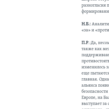
разногласия 
формирования
Н.Б.:
Аналитик
«за» и «прот
П.Р
.:Да, нес
также как ме
поддерживают
противостоять
изменилось з
еще пытаются 
главная. Одна
альянса появ
безопасности
Европе, на Б
выступает за 