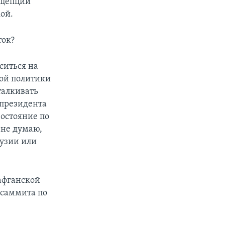
нцепции
ой.
ток?
ситься на
ой политики
талкивать
 президента
остояние по
 не думаю,
рузии или
 афганской
 саммита по