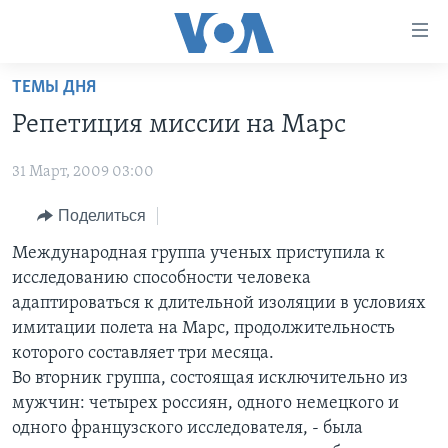
Линки
доступности
Перейти
ТЕМЫ ДНЯ
на
ГЛАВНОЕ
Репетиция миссии на Марс
основной
ПРОГРАММЫ
контент
31 Март, 2009 03:00
ПРОЕКТЫ
Перейти
АМЕРИКА
к
ЭКСПЕРТИЗА
Поделиться
НОВОСТИ ЗА МИНУТУ
УЧИМ АНГЛИЙСКИЙ
основной
ИНТЕРВЬЮ
ИТОГИ
НАША АМЕРИКАНСКАЯ ИСТОРИЯ
Международная группа ученых приступила к
навигации
исследованию способности человека
Перейти
ФАКТЫ ПРОТИВ ФЕЙКОВ
ПОЧЕМУ ЭТО ВАЖНО?
А КАК В АМЕРИКЕ?
адаптироваться к длительной изоляции в условиях
в
ЗА СВОБОДУ ПРЕССЫ
ДИСКУССИЯ VOA
АРТЕФАКТЫ
имитации полета на Марс, продолжительность
поиск
которого составляет три месяца.
УЧИМ АНГЛИЙСКИЙ
ДЕТАЛИ
АМЕРИКАНСКИЕ ГОРОДКИ
Во вторник группа, состоящая исключительно из
ВИДЕО
НЬЮ-ЙОРК NEW YORK
ТЕСТЫ
мужчин: четырех россиян, одного немецкого и
одного французского исследователя, - была
ПОДПИСКА НА НОВОСТИ
АМЕРИКА. БОЛЬШОЕ ПУТЕШЕСТВИЕ