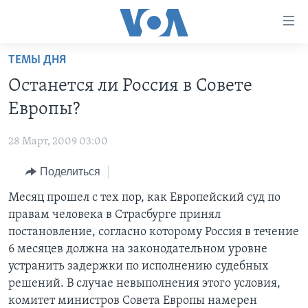
Линки
доступности
Перейти
ТЕМЫ ДНЯ
на
ГЛАВНОЕ
Останется ли Россия в Совете
основной
ПРОГРАММЫ
контент
Европы?
ПРОЕКТЫ
Перейти
АМЕРИКА
к
28 Март, 2009 03:00
ЭКСПЕРТИЗА
НОВОСТИ ЗА МИНУТУ
УЧИМ АНГЛИЙСКИЙ
основной
Поделиться
ИНТЕРВЬЮ
ИТОГИ
НАША АМЕРИКАНСКАЯ ИСТОРИЯ
навигации
Перейти
ФАКТЫ ПРОТИВ ФЕЙКОВ
Месяц прошел с тех пор, как Европейский суд по
ПОЧЕМУ ЭТО ВАЖНО?
А КАК В АМЕРИКЕ?
в
правам человека в Страсбурге принял
ЗА СВОБОДУ ПРЕССЫ
ДИСКУССИЯ VOA
АРТЕФАКТЫ
поиск
постановление, согласно которому Россия в течение
УЧИМ АНГЛИЙСКИЙ
ДЕТАЛИ
АМЕРИКАНСКИЕ ГОРОДКИ
6 месяцев должна на законодательном уровне
устранить задержки по исполнению судебных
ВИДЕО
НЬЮ-ЙОРК NEW YORK
ТЕСТЫ
решений. В случае невыполнения этого условия,
ПОДПИСКА НА НОВОСТИ
АМЕРИКА. БОЛЬШОЕ ПУТЕШЕСТВИЕ
комитет министров Совета Европы намерен