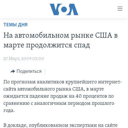
Линки
доступности
Перейти
ТЕМЫ ДНЯ
на
ГЛАВНОЕ
На автомобильном рынке США в
основной
ПРОГРАММЫ
контент
марте продолжится спад
ПРОЕКТЫ
Перейти
АМЕРИКА
к
27 Март, 2009 03:00
ЭКСПЕРТИЗА
НОВОСТИ ЗА МИНУТУ
УЧИМ АНГЛИЙСКИЙ
основной
Поделиться
ИНТЕРВЬЮ
ИТОГИ
НАША АМЕРИКАНСКАЯ ИСТОРИЯ
навигации
Перейти
ФАКТЫ ПРОТИВ ФЕЙКОВ
По прогнозам аналитиков крупнейшего интернет-
ПОЧЕМУ ЭТО ВАЖНО?
А КАК В АМЕРИКЕ?
в
сайта автомобильного рынка США, в марте
ЗА СВОБОДУ ПРЕССЫ
ДИСКУССИЯ VOA
АРТЕФАКТЫ
поиск
ожидается падение продаж на 40 процентов по
УЧИМ АНГЛИЙСКИЙ
ДЕТАЛИ
АМЕРИКАНСКИЕ ГОРОДКИ
сравнению с аналогичным периодом прошлого
года.
ВИДЕО
НЬЮ-ЙОРК NEW YORK
ТЕСТЫ
ПОДПИСКА НА НОВОСТИ
АМЕРИКА. БОЛЬШОЕ ПУТЕШЕСТВИЕ
В докладе, опубликованном экспертами на сайте