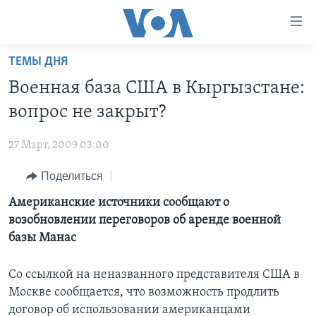
Линки
доступности
Перейти
ТЕМЫ ДНЯ
на
ГЛАВНОЕ
Военная база США в Кыргызстане:
основной
ПРОГРАММЫ
контент
вопрос не закрыт?
ПРОЕКТЫ
Перейти
АМЕРИКА
к
27 Март, 2009 03:00
ЭКСПЕРТИЗА
НОВОСТИ ЗА МИНУТУ
УЧИМ АНГЛИЙСКИЙ
основной
Поделиться
ИНТЕРВЬЮ
ИТОГИ
НАША АМЕРИКАНСКАЯ ИСТОРИЯ
навигации
Перейти
ФАКТЫ ПРОТИВ ФЕЙКОВ
Американские источники сообщают о
ПОЧЕМУ ЭТО ВАЖНО?
А КАК В АМЕРИКЕ?
в
возобновлении переговоров об аренде военной
ЗА СВОБОДУ ПРЕССЫ
ДИСКУССИЯ VOA
АРТЕФАКТЫ
поиск
базы Манас
УЧИМ АНГЛИЙСКИЙ
ДЕТАЛИ
АМЕРИКАНСКИЕ ГОРОДКИ
Со ссылкой на неназванного представителя США в
ВИДЕО
НЬЮ-ЙОРК NEW YORK
ТЕСТЫ
Москве сообщается, что возможность продлить
ПОДПИСКА НА НОВОСТИ
АМЕРИКА. БОЛЬШОЕ ПУТЕШЕСТВИЕ
договор об использовании американцами