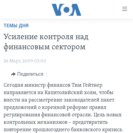
Линки
доступности
Перейти
ТЕМЫ ДНЯ
на
ГЛАВНОЕ
Усиление контроля над
основной
ПРОГРАММЫ
контент
финансовым сектором
ПРОЕКТЫ
Перейти
АМЕРИКА
к
26 Март, 2009 03:00
ЭКСПЕРТИЗА
НОВОСТИ ЗА МИНУТУ
УЧИМ АНГЛИЙСКИЙ
основной
Поделиться
ИНТЕРВЬЮ
ИТОГИ
НАША АМЕРИКАНСКАЯ ИСТОРИЯ
навигации
Перейти
ФАКТЫ ПРОТИВ ФЕЙКОВ
Сегодня министр финансов Тим Гейтнер
ПОЧЕМУ ЭТО ВАЖНО?
А КАК В АМЕРИКЕ?
в
направляется на Капитолийский холм, чтобы
ЗА СВОБОДУ ПРЕССЫ
ДИСКУССИЯ VOA
АРТЕФАКТЫ
поиск
внести на рассмотрение законодателей пакет
УЧИМ АНГЛИЙСКИЙ
ДЕТАЛИ
АМЕРИКАНСКИЕ ГОРОДКИ
предложений о коренной реформе правил
регулирования финансовой отрасли. Цель новых
ВИДЕО
НЬЮ-ЙОРК NEW YORK
ТЕСТЫ
контрольных механизмов – предотвратить
ПОДПИСКА НА НОВОСТИ
АМЕРИКА. БОЛЬШОЕ ПУТЕШЕСТВИЕ
повторение прошлогоднего банковского кризиса.