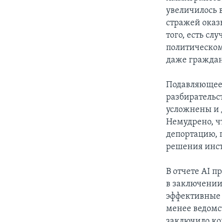
увеличилось в
стражей оказ
того, есть с
политическом
даже гражда
Подавляющее 
разбирательс
усложнены и 
Немудрено, ч
депортацию, 
решения инс
В отчете AI 
в заключении 
эффективные 
менее ведомс
заключило ко