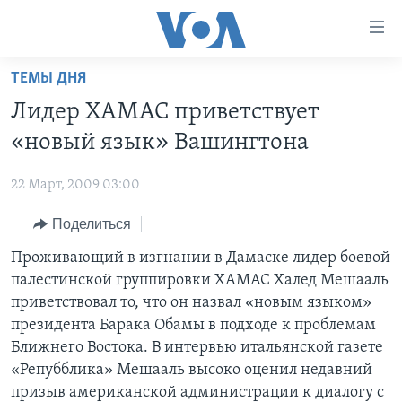
Линки
доступности
Перейти
ТЕМЫ ДНЯ
на
ГЛАВНОЕ
Лидер ХАМАС приветствует
основной
ПРОГРАММЫ
контент
«новый язык» Вашингтона
ПРОЕКТЫ
Перейти
АМЕРИКА
к
22 Март, 2009 03:00
ЭКСПЕРТИЗА
НОВОСТИ ЗА МИНУТУ
УЧИМ АНГЛИЙСКИЙ
основной
Поделиться
ИНТЕРВЬЮ
ИТОГИ
НАША АМЕРИКАНСКАЯ ИСТОРИЯ
навигации
Перейти
ФАКТЫ ПРОТИВ ФЕЙКОВ
Проживающий в изгнании в Дамаске лидер боевой
ПОЧЕМУ ЭТО ВАЖНО?
А КАК В АМЕРИКЕ?
в
палестинской группировки ХАМАС Халед Мешааль
ЗА СВОБОДУ ПРЕССЫ
ДИСКУССИЯ VOA
АРТЕФАКТЫ
поиск
приветствовал то, что он назвал «новым языком»
УЧИМ АНГЛИЙСКИЙ
ДЕТАЛИ
АМЕРИКАНСКИЕ ГОРОДКИ
президента Барака Обамы в подходе к проблемам
Ближнего Востока. В интервью итальянской газете
ВИДЕО
НЬЮ-ЙОРК NEW YORK
ТЕСТЫ
«Репубблика» Мешааль высоко оценил недавний
ПОДПИСКА НА НОВОСТИ
АМЕРИКА. БОЛЬШОЕ ПУТЕШЕСТВИЕ
призыв американской администрации к диалогу с