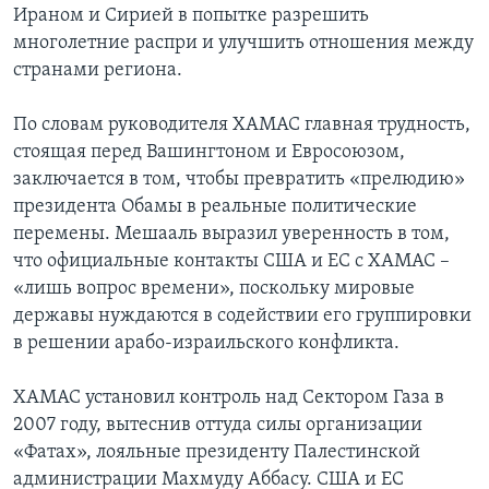
Ираном и Сирией в попытке разрешить
Learning English
многолетние распри и улучшить отношения между
странами региона.
СОЦИАЛЬНЫЕ СЕТИ
По словам руководителя ХАМАС главная трудность,
стоящая перед Вашингтоном и Евросоюзом,
заключается в том, чтобы превратить «прелюдию»
Языки
президента Обамы в реальные политические
перемены. Мешааль выразил уверенность в том,
что официальные контакты США и ЕС с ХАМАС –
«лишь вопрос времени», поскольку мировые
державы нуждаются в содействии его группировки
в решении арабо-израильского конфликта.
ХАМАС установил контроль над Сектором Газа в
2007 году, вытеснив оттуда силы организации
«Фатах», лояльные президенту Палестинской
администрации Махмуду Аббасу. США и ЕС