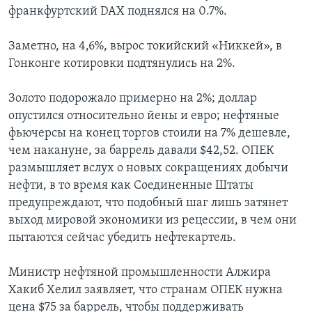
франкфуртский DAX поднялся на 0.7%.
Learning English
Заметно, на 4,6%, вырос токийский «Никкей», в
СОЦИАЛЬНЫЕ СЕТИ
Гонконге котировки подтянулись на 2%.
Золото подорожало примерно на 2%; доллар
опустился относительно йены и евро; нефтяные
Языки
фьючерсы на конец торгов стоили на 7% дешевле,
чем накануне, за баррель давали $42,52. ОПЕК
размышляет вслух о новых сокращениях добычи
нефти, в то время как Соединенные Штаты
предупреждают, что подобный шаг лишь затянет
выход мировой экономики из рецессии, в чем они
пытаются сейчас убедить нефтекартель.
Министр нефтяной промышленности Алжира
Хакиб Хелил заявляет, что странам ОПЕК нужна
цена $75 за баррель, чтобы поддерживать