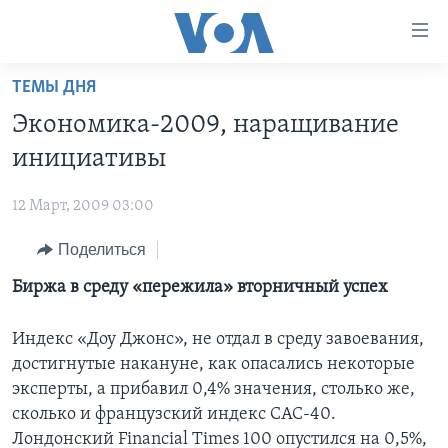
Линки
доступности
Перейти
ТЕМЫ ДНЯ
на
ГЛАВНОЕ
Экономика-2009, наращивание
основной
ПРОГРАММЫ
контент
инициативы
ПРОЕКТЫ
Перейти
АМЕРИКА
к
12 Март, 2009 03:00
ЭКСПЕРТИЗА
НОВОСТИ ЗА МИНУТУ
УЧИМ АНГЛИЙСКИЙ
основной
Поделиться
ИНТЕРВЬЮ
ИТОГИ
НАША АМЕРИКАНСКАЯ ИСТОРИЯ
навигации
Перейти
ФАКТЫ ПРОТИВ ФЕЙКОВ
Биржа в среду «пережила» вторничный успех
ПОЧЕМУ ЭТО ВАЖНО?
А КАК В АМЕРИКЕ?
в
ЗА СВОБОДУ ПРЕССЫ
ДИСКУССИЯ VOA
АРТЕФАКТЫ
поиск
Индекс «Доу Джонс», не отдал в среду завоевания,
УЧИМ АНГЛИЙСКИЙ
ДЕТАЛИ
АМЕРИКАНСКИЕ ГОРОДКИ
достигнутые накануне, как опасались некоторые
эксперты, а прибавил 0,4% значения, столько же,
ВИДЕО
НЬЮ-ЙОРК NEW YORK
ТЕСТЫ
сколько и французский индекс САС-40.
ПОДПИСКА НА НОВОСТИ
АМЕРИКА. БОЛЬШОЕ ПУТЕШЕСТВИЕ
Лондонский Financial Times 100 опустился на 0,5%,