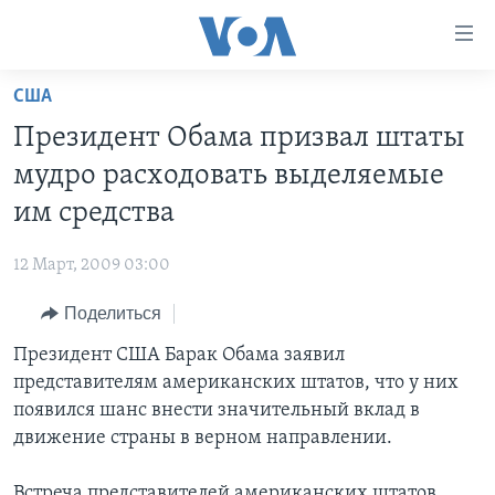
Линки
доступности
Перейти
США
на
ГЛАВНОЕ
Президент Обама призвал штаты
основной
ПРОГРАММЫ
контент
мудро расходовать выделяемые
ПРОЕКТЫ
Перейти
АМЕРИКА
им средства
к
ЭКСПЕРТИЗА
НОВОСТИ ЗА МИНУТУ
УЧИМ АНГЛИЙСКИЙ
основной
12 Март, 2009 03:00
ИНТЕРВЬЮ
ИТОГИ
НАША АМЕРИКАНСКАЯ ИСТОРИЯ
навигации
Перейти
Поделиться
ФАКТЫ ПРОТИВ ФЕЙКОВ
ПОЧЕМУ ЭТО ВАЖНО?
А КАК В АМЕРИКЕ?
в
Президент США Барак Обама заявил
ЗА СВОБОДУ ПРЕССЫ
ДИСКУССИЯ VOA
АРТЕФАКТЫ
поиск
представителям американских штатов, что у них
УЧИМ АНГЛИЙСКИЙ
ДЕТАЛИ
АМЕРИКАНСКИЕ ГОРОДКИ
появился шанс внести значительный вклад в
ВИДЕО
движение страны в верном направлении.
НЬЮ-ЙОРК NEW YORK
ТЕСТЫ
ПОДПИСКА НА НОВОСТИ
АМЕРИКА. БОЛЬШОЕ ПУТЕШЕСТВИЕ
Встреча представителей американских штатов