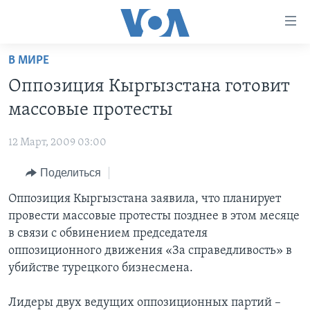
Линки
доступности
Перейти
В МИРЕ
на
ГЛАВНОЕ
Оппозиция Кыргызстана готовит
основной
ПРОГРАММЫ
контент
массовые протесты
ПРОЕКТЫ
Перейти
АМЕРИКА
к
12 Март, 2009 03:00
ЭКСПЕРТИЗА
НОВОСТИ ЗА МИНУТУ
УЧИМ АНГЛИЙСКИЙ
основной
Поделиться
ИНТЕРВЬЮ
ИТОГИ
НАША АМЕРИКАНСКАЯ ИСТОРИЯ
навигации
Перейти
ФАКТЫ ПРОТИВ ФЕЙКОВ
Оппозиция Кыргызстана заявила, что планирует
ПОЧЕМУ ЭТО ВАЖНО?
А КАК В АМЕРИКЕ?
в
провести массовые протесты позднее в этом месяце
ЗА СВОБОДУ ПРЕССЫ
ДИСКУССИЯ VOA
АРТЕФАКТЫ
поиск
в связи с обвинением председателя
УЧИМ АНГЛИЙСКИЙ
ДЕТАЛИ
АМЕРИКАНСКИЕ ГОРОДКИ
оппозиционного движения «За справедливость» в
убийстве турецкого бизнесмена.
ВИДЕО
НЬЮ-ЙОРК NEW YORK
ТЕСТЫ
ПОДПИСКА НА НОВОСТИ
АМЕРИКА. БОЛЬШОЕ ПУТЕШЕСТВИЕ
Лидеры двух ведущих оппозиционных партий –