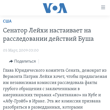
Линки
доступности
Перейти
США
на
ГЛАВНОЕ
Cенатор Лейхи настаивает на
основной
ПРОГРАММЫ
контент
расследовании действий Буша
ПРОЕКТЫ
Перейти
АМЕРИКА
к
05 Март, 2009 03:00
ЭКСПЕРТИЗА
НОВОСТИ ЗА МИНУТУ
УЧИМ АНГЛИЙСКИЙ
основной
Поделиться
ИНТЕРВЬЮ
ИТОГИ
НАША АМЕРИКАНСКАЯ ИСТОРИЯ
навигации
Перейти
ФАКТЫ ПРОТИВ ФЕЙКОВ
Глава Юридического комитета Сената, демократ из
ПОЧЕМУ ЭТО ВАЖНО?
А КАК В АМЕРИКЕ?
в
Вермонта Патрик Лейхи хочет, чтобы предлагаемая
ЗА СВОБОДУ ПРЕССЫ
ДИСКУССИЯ VOA
АРТЕФАКТЫ
поиск
им независимая комиссия расследовала факты
УЧИМ АНГЛИЙСКИЙ
ДЕТАЛИ
АМЕРИКАНСКИЕ ГОРОДКИ
грубого обращения с заключенными в
американских тюрьмах «Гуантанамо» на Кубе и
ВИДЕО
НЬЮ-ЙОРК NEW YORK
ТЕСТЫ
«Абу-Грэйб» в Ираке. Эта же комиссия призвана
ПОДПИСКА НА НОВОСТИ
АМЕРИКА. БОЛЬШОЕ ПУТЕШЕСТВИЕ
разобраться в разведданных, которыми