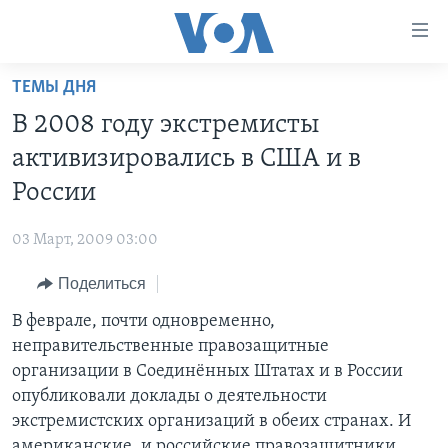
Линки
доступности
Перейти
ТЕМЫ ДНЯ
на
ГЛАВНОЕ
В 2008 году экстремисты
основной
ПРОГРАММЫ
контент
активизировались в США и в
ПРОЕКТЫ
Перейти
АМЕРИКА
России
к
ЭКСПЕРТИЗА
НОВОСТИ ЗА МИНУТУ
УЧИМ АНГЛИЙСКИЙ
основной
03 Март, 2009 03:00
ИНТЕРВЬЮ
ИТОГИ
НАША АМЕРИКАНСКАЯ ИСТОРИЯ
навигации
Перейти
Поделиться
ФАКТЫ ПРОТИВ ФЕЙКОВ
ПОЧЕМУ ЭТО ВАЖНО?
А КАК В АМЕРИКЕ?
в
В феврале, почти одновременно,
ЗА СВОБОДУ ПРЕССЫ
ДИСКУССИЯ VOA
АРТЕФАКТЫ
поиск
неправительственные правозащитные
УЧИМ АНГЛИЙСКИЙ
ДЕТАЛИ
АМЕРИКАНСКИЕ ГОРОДКИ
организации в Соединённых Штатах и в России
ВИДЕО
опубликовали доклады о деятельности
НЬЮ-ЙОРК NEW YORK
ТЕСТЫ
экстремистских организаций в обеих странах. И
ПОДПИСКА НА НОВОСТИ
АМЕРИКА. БОЛЬШОЕ ПУТЕШЕСТВИЕ
американские, и российские правозащитники