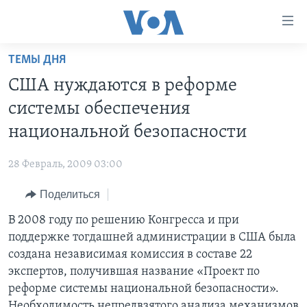
Линки
доступности
Перейти
ТЕМЫ ДНЯ
на
ГЛАВНОЕ
США нуждаются в реформе
основной
ПРОГРАММЫ
контент
системы обеспечения
ПРОЕКТЫ
Перейти
АМЕРИКА
национальной безопасности
к
ЭКСПЕРТИЗА
НОВОСТИ ЗА МИНУТУ
УЧИМ АНГЛИЙСКИЙ
основной
28 Февраль, 2009 03:00
ИНТЕРВЬЮ
ИТОГИ
НАША АМЕРИКАНСКАЯ ИСТОРИЯ
навигации
Перейти
Поделиться
ФАКТЫ ПРОТИВ ФЕЙКОВ
ПОЧЕМУ ЭТО ВАЖНО?
А КАК В АМЕРИКЕ?
в
В 2008 году по решению Конгресса и при
ЗА СВОБОДУ ПРЕССЫ
ДИСКУССИЯ VOA
АРТЕФАКТЫ
поиск
поддержке тогдашней администрации в США была
УЧИМ АНГЛИЙСКИЙ
ДЕТАЛИ
АМЕРИКАНСКИЕ ГОРОДКИ
создана независимая комиссия в составе 22
ВИДЕО
экспертов, получившая название «Проект по
НЬЮ-ЙОРК NEW YORK
ТЕСТЫ
реформе системы национальной безопасности».
ПОДПИСКА НА НОВОСТИ
АМЕРИКА. БОЛЬШОЕ ПУТЕШЕСТВИЕ
Необходимость непредвзятого анализа механизмов