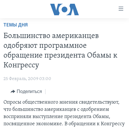
Линки
доступности
Перейти
ТЕМЫ ДНЯ
на
ГЛАВНОЕ
Большинство американцев
основной
ПРОГРАММЫ
контент
одобряют программное
ПРОЕКТЫ
Перейти
АМЕРИКА
обращение президента Обамы к
к
ЭКСПЕРТИЗА
НОВОСТИ ЗА МИНУТУ
УЧИМ АНГЛИЙСКИЙ
Конгрессу
основной
ИНТЕРВЬЮ
ИТОГИ
НАША АМЕРИКАНСКАЯ ИСТОРИЯ
навигации
25 Февраль, 2009 03:00
Перейти
ФАКТЫ ПРОТИВ ФЕЙКОВ
ПОЧЕМУ ЭТО ВАЖНО?
А КАК В АМЕРИКЕ?
в
Поделиться
ЗА СВОБОДУ ПРЕССЫ
ДИСКУССИЯ VOA
АРТЕФАКТЫ
поиск
Опросы общественного мнения свидетельствуют,
УЧИМ АНГЛИЙСКИЙ
ДЕТАЛИ
АМЕРИКАНСКИЕ ГОРОДКИ
что большинство американцев с одобрением
ВИДЕО
НЬЮ-ЙОРК NEW YORK
ТЕСТЫ
восприняли выступление президента Обамы,
посвященное экономике. В обращении к Конгрессу
ПОДПИСКА НА НОВОСТИ
АМЕРИКА. БОЛЬШОЕ ПУТЕШЕСТВИЕ