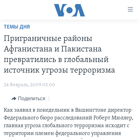
Линки
доступности
Перейти
ТЕМЫ ДНЯ
на
ГЛАВНОЕ
Приграничные районы
основной
ПРОГРАММЫ
контент
Афганистана и Пакистана
ПРОЕКТЫ
Перейти
АМЕРИКА
превратились в глобальный
к
ЭКСПЕРТИЗА
НОВОСТИ ЗА МИНУТУ
УЧИМ АНГЛИЙСКИЙ
источник угрозы терроризма
основной
ИНТЕРВЬЮ
ИТОГИ
НАША АМЕРИКАНСКАЯ ИСТОРИЯ
навигации
24 Февраль, 2009 03:00
Перейти
ФАКТЫ ПРОТИВ ФЕЙКОВ
ПОЧЕМУ ЭТО ВАЖНО?
А КАК В АМЕРИКЕ?
в
Поделиться
ЗА СВОБОДУ ПРЕССЫ
ДИСКУССИЯ VOA
АРТЕФАКТЫ
поиск
Как заявил в понедельник в Вашингтоне директор
УЧИМ АНГЛИЙСКИЙ
ДЕТАЛИ
АМЕРИКАНСКИЕ ГОРОДКИ
Федерального бюро расследований Роберт Мюллер,
ВИДЕО
НЬЮ-ЙОРК NEW YORK
ТЕСТЫ
главная угроза глобального терроризма исходит с
территории племен федерального управления
ПОДПИСКА НА НОВОСТИ
АМЕРИКА. БОЛЬШОЕ ПУТЕШЕСТВИЕ