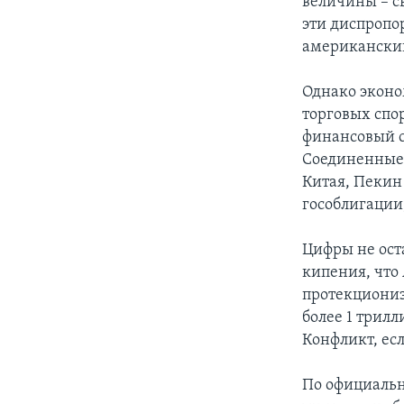
величины – с
эти диспропо
американски
Однако эконо
торговых спо
финансовый си
Соединенные
Китая, Пекин
гособлигации
Цифры не ост
кипения, что
протекциониз
более 1 трил
Конфликт, есл
По официальн