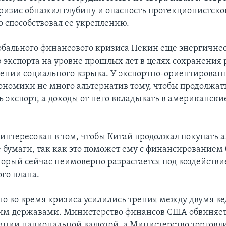
ризис обнажил глубину и опасность протекционистско
 способствовал ее укреплению.
лобального финансового кризиса Пекин еще энергичнее
экспорта на уровне прошлых лет в целях сохранения 
ении социального взрыва. У экспортно-ориентирован
ономики не много альтернатив тому, чтобы продолжат
ь экспорт, а доходы от него вкладывать в американск
интересован в том, чтобы Китай продолжал покупать
 бумаги, так как это поможет ему с финансированием
торый сейчас неимоверно разрастается под воздейств
го плана.
о во время кризиса усилились трения между двумя 
м державами. Министерство финансов США обвиняет
нии национальной валютой, а Министерство торговли