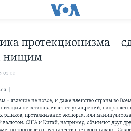
ика протекционизма – с
а нищим
09 03:00
ься
м – явление не новое, и даже членство страны во Вс
анизации не останавливает ее ухищрений, направлен
х рынков, проталкивание экспорта, или манипулиров
 валютой. США и Китай, например, обвиняют друг дру
ме, но торговое сотрудничество не сворачивают. Сов