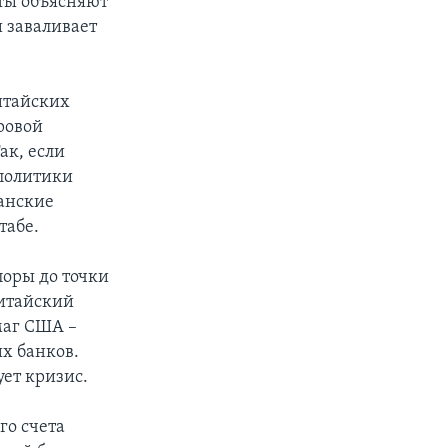
ты объясняют
и заваливает
итайских
ровой
ак, если
политики
анские
табе.
поры до точки
китайский
маг США –
их банков.
ует кризис.
го счета