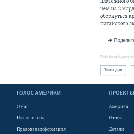
платежного б
чем на 2 млрд
обернуться к
китайского э
Поделит
This item is part of
Темы дня
ГОЛОС АМЕРИКИ
ПРОЕКТ
О нас
Америка
Пишите нам
Итоги
Правовая информация
Детали