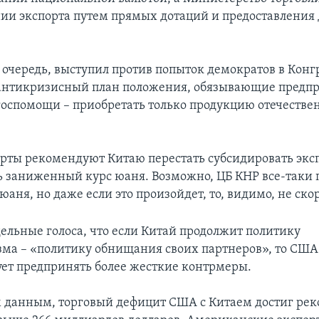
ии экспорта путем прямых дотаций и предоставления
ю очередь, выступил против попыток демократов в Кон
антикризисный план положения, обязывающие предпр
госпомощи – приобретать только продукцию отечестве
.
рты рекомендуют Китаю перестать субсидировать экс
 заниженный курс юаня. Возможно, ЦБ КНР все-таки 
аня, но даже если это произойдет, то, видимо, не скор
дельные голоса, что если Китай продолжит политику
ма – «политику обнищания своих партнеров», то США
ует предпринять более жесткие контрмеры.
 данным, торговый дефицит США с Китаем достиг ре