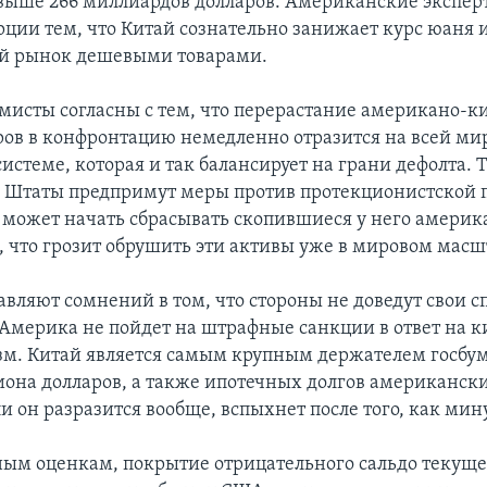
выше 266 миллиардов долларов. Американские экспер
рции тем, что Китай сознательно занижает курс юаня 
й рынок дешевыми товарами.
мисты согласны с тем, что перерастание американо-к
ров в конфронтацию немедленно отразится на всей ми
стеме, которая и так балансирует на грани дефолта. Т
 Штаты предпримут меры против протекционистской 
 может начать сбрасывать скопившиеся у него америк
, что грозит обрушить эти активы уже в мировом масш
авляют сомнений в том, что стороны не доведут свои с
 Америка не пойдет на штрафные санкции в ответ на 
м. Китай является самым крупным держателем госбу
лиона долларов, а также ипотечных долгов американск
и он разразится вообще, вспыхнет после того, как мин
ым оценкам, покрытие отрицательного сальдо текуще