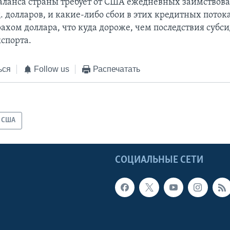
аланса страны требует от США ежедневных заимствов
. долларов, и какие-либо сбои в этих кредитных поток
рахом доллара, что куда дороже, чем последствия субс
кспорта.
ься
Follow us
Распечатать
США
Ы
СОЦИАЛЬНЫЕ СЕТИ