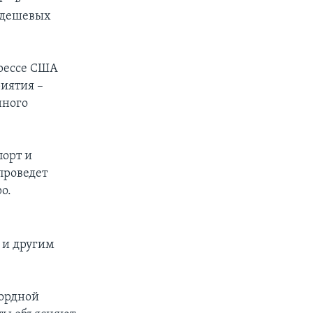
 дешевых
грессе США
иятия –
нного
порт и
проведет
о.
 и другим
кордной