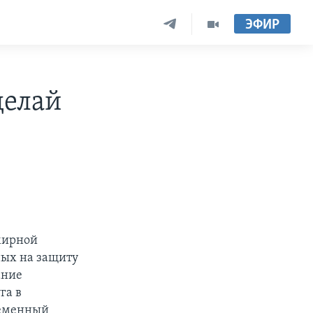
ЭФИР
делай
емирной
ных на защиту
ание
га в
ременный