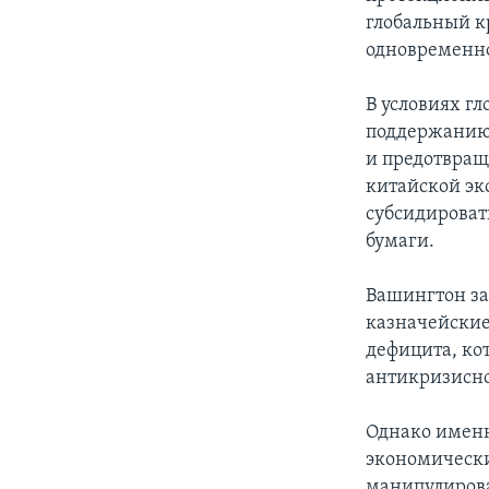
глобальный к
одновременно
В условиях г
поддержанию 
и предотвращ
китайской эк
субсидироват
бумаги.
Вашингтон за
казначейские
дефицита, ко
антикризисно
Однако именн
экономически
манипулирова