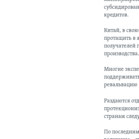
субсидирован
кредитов.
Китай, в сво
протащить в 
получателей 
производства
Многие экспе
поддерживать
ревальвацию ю
Раздаются от
протекциониз
странам след
По последним