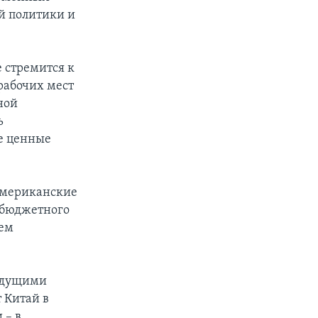
й политики и
 стремится к
рабочих мест
ной
ь
ие ценные
 американские
 бюджетного
ием
ведущими
 Китай в
 – в