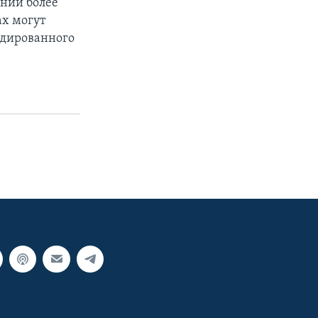
аний более
ах могут
идированного