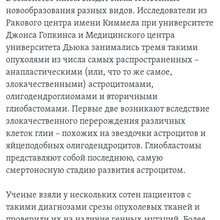
новообразования разных видов. Исследователи из
Learning English
Ракового центра имени Киммела при университете
Джонса Гопкинса и Медицинского центра
СОЦИАЛЬНЫЕ СЕТИ
университета Дьюка занимались тремя такими
опухолями из числа самых распространенных –
анапластическими (или, что то же самое,
злокачественными) астроцитомами,
Языки
олигодендроглиомами и вторичными
глиобастомами. Первые две возникают вследствие
злокачественного перерождения различных
клеток глии – похожих на звездочки астроцитов и
яйцеподобных олигодендроцитов. Глиобластомы
представляют собой последнюю, самую
смертоносную стадию развития астроцитом.
Ученые взяли у нескольких сотен пациентов с
такими диагнозами срезы опухолевых тканей и
проверили их на наличие генных мутаций. Более