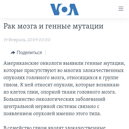
Линки
доступности
Перейти
Рак мозга и генные мутации
на
ГЛАВНОЕ
основной
19 Февраль, 2009 03:00
ПРОГРАММЫ
контент
ПРОЕКТЫ
Перейти
АМЕРИКА
Поделиться
к
ЭКСПЕРТИЗА
НОВОСТИ ЗА МИНУТУ
УЧИМ АНГЛИЙСКИЙ
Американские онкологи выявили генные мутации,
основной
которые присутствуют во многих злокачественных
ИНТЕРВЬЮ
ИТОГИ
НАША АМЕРИКАНСКАЯ ИСТОРИЯ
навигации
опухолях головного мозга, относящихся к группе
Перейти
ФАКТЫ ПРОТИВ ФЕЙКОВ
ПОЧЕМУ ЭТО ВАЖНО?
А КАК В АМЕРИКЕ?
глиом. К ней относят опухоли, которые возникаю
в
из клеток глии, опорной ткани головного мозга.
ЗА СВОБОДУ ПРЕССЫ
ДИСКУССИЯ VOA
АРТЕФАКТЫ
поиск
Большинство онкологических заболеваний
УЧИМ АНГЛИЙСКИЙ
ДЕТАЛИ
АМЕРИКАНСКИЕ ГОРОДКИ
центральной нервной системы связано с
ВИДЕО
появлением опухолей именно этого типа.
НЬЮ-ЙОРК NEW YORK
ТЕСТЫ
ПОДПИСКА НА НОВОСТИ
АМЕРИКА. БОЛЬШОЕ ПУТЕШЕСТВИЕ
В семейство глиом входят злокачественные