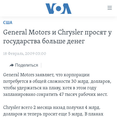
Линки
доступности
Перейти
США
на
ГЛАВНОЕ
General Motors и Chrysler просят у
основной
ПРОГРАММЫ
контент
государства больше денег
ПРОЕКТЫ
Перейти
АМЕРИКА
к
18 Февраль, 2009 03:00
ЭКСПЕРТИЗА
НОВОСТИ ЗА МИНУТУ
УЧИМ АНГЛИЙСКИЙ
основной
Поделиться
ИНТЕРВЬЮ
ИТОГИ
НАША АМЕРИКАНСКАЯ ИСТОРИЯ
навигации
Перейти
ФАКТЫ ПРОТИВ ФЕЙКОВ
General Motors заявляет, что корпорации
ПОЧЕМУ ЭТО ВАЖНО?
А КАК В АМЕРИКЕ?
в
потребуется в общей сложности 30 млрд. долларов,
ЗА СВОБОДУ ПРЕССЫ
ДИСКУССИЯ VOA
АРТЕФАКТЫ
поиск
чтобы удержаться на плаву, хотя в этом году
УЧИМ АНГЛИЙСКИЙ
ДЕТАЛИ
АМЕРИКАНСКИЕ ГОРОДКИ
запланировано сократить 47 тысяч рабочих мест.
ВИДЕО
НЬЮ-ЙОРК NEW YORK
ТЕСТЫ
Chrysler всего 2 месяца назад получил 4 млрд.
ПОДПИСКА НА НОВОСТИ
АМЕРИКА. БОЛЬШОЕ ПУТЕШЕСТВИЕ
долларов и теперь просит еще 5 млрд. В планах