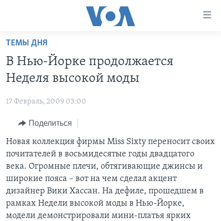
Линки
доступности
Перейти
ТЕМЫ ДНЯ
на
ГЛАВНОЕ
В Нью-Йорке продолжается
основной
ПРОГРАММЫ
контент
Неделя высокой моды
ПРОЕКТЫ
Перейти
АМЕРИКА
к
17 Февраль, 2009 03:00
ЭКСПЕРТИЗА
НОВОСТИ ЗА МИНУТУ
УЧИМ АНГЛИЙСКИЙ
основной
Поделиться
ИНТЕРВЬЮ
ИТОГИ
НАША АМЕРИКАНСКАЯ ИСТОРИЯ
навигации
Перейти
ФАКТЫ ПРОТИВ ФЕЙКОВ
Новая коллекция фирмы Miss Sixty переносит своих
ПОЧЕМУ ЭТО ВАЖНО?
А КАК В АМЕРИКЕ?
в
почитателей в восьмидесятые годы двадцатого
ЗА СВОБОДУ ПРЕССЫ
ДИСКУССИЯ VOA
АРТЕФАКТЫ
поиск
века. Огромные плечи, обтягивающие джинсы и
УЧИМ АНГЛИЙСКИЙ
ДЕТАЛИ
АМЕРИКАНСКИЕ ГОРОДКИ
широкие пояса – вот на чем сделал акцент
дизайнер Вики Хассан. На дефиле, прошедшем в
ВИДЕО
НЬЮ-ЙОРК NEW YORK
ТЕСТЫ
рамках Недели высокой моды в Нью-Йорке,
ПОДПИСКА НА НОВОСТИ
АМЕРИКА. БОЛЬШОЕ ПУТЕШЕСТВИЕ
модели демонстрировали мини-платья ярких