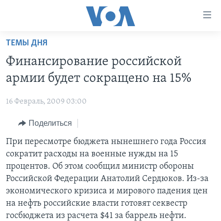
Линки
доступности
Перейти
ТЕМЫ ДНЯ
на
ГЛАВНОЕ
Финансирование российской
основной
ПРОГРАММЫ
контент
армии будет сокращено на 15%
ПРОЕКТЫ
Перейти
АМЕРИКА
к
16 Февраль, 2009 03:00
ЭКСПЕРТИЗА
НОВОСТИ ЗА МИНУТУ
УЧИМ АНГЛИЙСКИЙ
основной
Поделиться
ИНТЕРВЬЮ
ИТОГИ
НАША АМЕРИКАНСКАЯ ИСТОРИЯ
навигации
Перейти
ФАКТЫ ПРОТИВ ФЕЙКОВ
При пересмотре бюджета нынешнего года Россия
ПОЧЕМУ ЭТО ВАЖНО?
А КАК В АМЕРИКЕ?
в
сократит расходы на военные нужды на 15
ЗА СВОБОДУ ПРЕССЫ
ДИСКУССИЯ VOA
АРТЕФАКТЫ
поиск
процентов. Об этом сообщил министр обороны
УЧИМ АНГЛИЙСКИЙ
ДЕТАЛИ
АМЕРИКАНСКИЕ ГОРОДКИ
Российской Федерации Анатолий Сердюков. Из-за
экономического кризиса и мирового падения цен
ВИДЕО
НЬЮ-ЙОРК NEW YORK
ТЕСТЫ
на нефть российские власти готовят секвестр
ПОДПИСКА НА НОВОСТИ
АМЕРИКА. БОЛЬШОЕ ПУТЕШЕСТВИЕ
госбюджета из расчета $41 за баррель нефти.