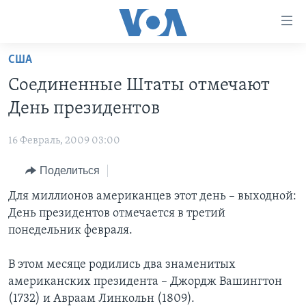
Линки
доступности
Перейти
США
на
ГЛАВНОЕ
Соединенные Штаты отмечают
основной
ПРОГРАММЫ
контент
День президентов
ПРОЕКТЫ
Перейти
АМЕРИКА
к
16 Февраль, 2009 03:00
ЭКСПЕРТИЗА
НОВОСТИ ЗА МИНУТУ
УЧИМ АНГЛИЙСКИЙ
основной
Поделиться
ИНТЕРВЬЮ
ИТОГИ
НАША АМЕРИКАНСКАЯ ИСТОРИЯ
навигации
Перейти
ФАКТЫ ПРОТИВ ФЕЙКОВ
Для миллионов американцев этот день – выходной:
ПОЧЕМУ ЭТО ВАЖНО?
А КАК В АМЕРИКЕ?
в
День президентов отмечается в третий
ЗА СВОБОДУ ПРЕССЫ
ДИСКУССИЯ VOA
АРТЕФАКТЫ
поиск
понедельник февраля.
УЧИМ АНГЛИЙСКИЙ
ДЕТАЛИ
АМЕРИКАНСКИЕ ГОРОДКИ
В этом месяце родились два знаменитых
ВИДЕО
НЬЮ-ЙОРК NEW YORK
ТЕСТЫ
американских президента – Джордж Вашингтон
ПОДПИСКА НА НОВОСТИ
АМЕРИКА. БОЛЬШОЕ ПУТЕШЕСТВИЕ
(1732) и Авраам Линкольн (1809).