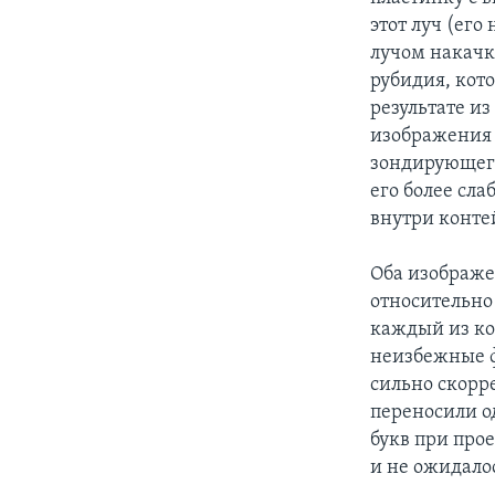
этот луч (ег
лучом накачк
рубидия, кот
результате и
изображения 
зондирующего
его более сл
внутри конте
Оба изображе
относительно 
каждый из ко
неизбежные ф
сильно скорре
переносили о
букв при про
и не ожидало