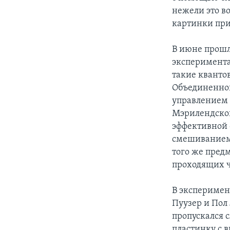
нежели это в
картинки при
В июне прошл
эксперимента
такие кванто
Объединенног
управлением 
Мэрилендског
эффективной 
смешиванием.
того же пред
проходящих ч
В эксперимен
Пуузер и Пол
пропускался 
пластинку с 