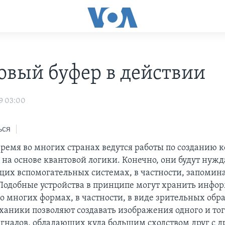
овый буфер в действии
9 03:00
ься
время во многих странах ведутся работы по созданию 
на основе квантовой логики. Конечно, они будут нужд
щих вспомогательных системах, в частности, запоми
 Подобные устройства в принципе могут хранить инфо
о многих формах, в частности, в виде зрительных обр
ханики позволяют создавать изображения одного и тог
гналов, обладающих куда большим сходством друг с д