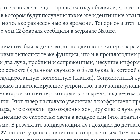
 и его коллеги еще в прошлом году объявили, что гот
 в котором будут получены такие же идентичные кван
 но только разнесенные во времени. Теперь они этот 
о чем 12 февраля сообщили в журнале Nature.
ерименте был задействован не один контейнер с парам
ервый выполнял те же функции, что и в прошлогодней р
и два луча, пробный и сопряженный, несущие информ
е объекте (в данном случае это была буква ħ, которой
едуцированную постоянную Планка). Сопряженный л
прямо на детектирующее устройство, а вот зондирующ
ез второй контейнер, который в это время подсвечива
чки. Этот лазер настолько увеличивал коэффициент п
пара, что скорость прохождения зондирующего луча у
авнению со скоростью света в воздухе или (что, практи
уме. В результате зондирующий луч доходил до детекто
 27 наносекунд по сравнению с сопряженным. Тем не м