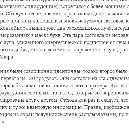
о называют зондирующим) встретился с более мощным
и. Оба луча несчетное число раз взаимодействовали с
орые при этом поглощали и вновь испускали световые к
з контейнера вышли уже два расходящихся луча, несу
вырезанных в маске букв. Эта пара состояла из исходн
 луча, усиленного энергетической подпиткой от луча 
абого подобия, так называемого сопряженного луча, ро
йнера.
ния были совершенно идентичны, только второе было
первого на 180 градусов. Они состояли из ста отдельн
торых был квантовой копией своего партнера. Это озна
луктуации световых сигналов, которые их переносили
лированы друг с другом. Отсюда как раз и следует, что
дну и ту же квантовую инфрмацию. Правда, изображе
екции на экран получились очень расплывчатыми, но 
сь.