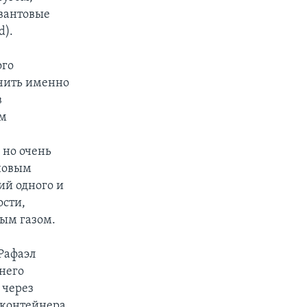
квантовые
d).
ого
учить именно
в
ым
 но очень
новым
ий одного и
ости,
ым газом.
Рафаэл
 него
 через
 контейнера