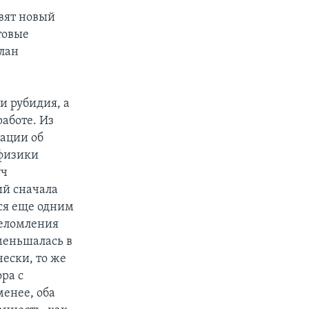
овят новый
товые
план
и рубидия, а
аботе. Из
ации об
 физики
уч
ий сначала
лся еще одним
реломления
меньшалась в
чески, то же
ра с
енее, оба