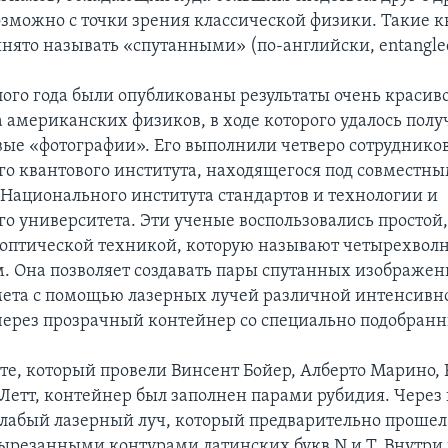
озможно с точки зрения классической физики. Такие 
нято называть «спутанными» (по-английски, entangle
ого года были опубликованы результаты очень красив
 американских физиков, в ходе которого удалось пол
вые «фотографии». Его выполнили четверо сотруднико
о квантового института, находящегося под совместн
Национального института стандартов и технологии и
о университета. Эти ученые воспользовались простой,
оптической техникой, которую называют четырехвол
 Она позволяет создавать пары спутанных изображен
мета с помощью лазерных лучей различной интенсивн
ерез прозрачный контейнер со специально подобранн
те, который провели Винсент Бойер, Алберто Марино, 
 Летт, контейнер был заполнен парами рубидия. Через
слабый лазерный луч, который предварительно прошел
вырезанными контурами латинских букв N и T. Внутри