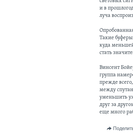
световых сиг
и в прошлого
луча воспрои
Опробованная
Такие буферы
куда меньшей
стать значит
Винсент Бойер
группа намер
прежде всего
между спутан
уменьшить у
друг за друго
еще много ра
Поделит