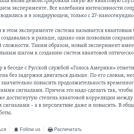
нала вновь демонстрировали такую же квантовую спут
днем эксперименте. Все колебания интенсивности со
зводились и в зондирующем, только с 27-наносекундн
 в этом эксперименте система называется квантовым 
 создавались и раньше, однако они позволяли сохраня
 сложности. Таким образом, новый эксперимент имее
ельным шагом к созданию систем квантовой оптическо
 в беседе с Русской службой «Голоса Америки» отметил
ена без задержки двигаться дальше. По его словам, не
, значительно повысить продолжительность временног
ными сигналами. Причем это надо сделать так, чтобы
же достигнутую степень квантовой корреляции межд
м сигналами – а в перспективе даже и повысить. В общ
боты.
ься
Follow us
Распечатать