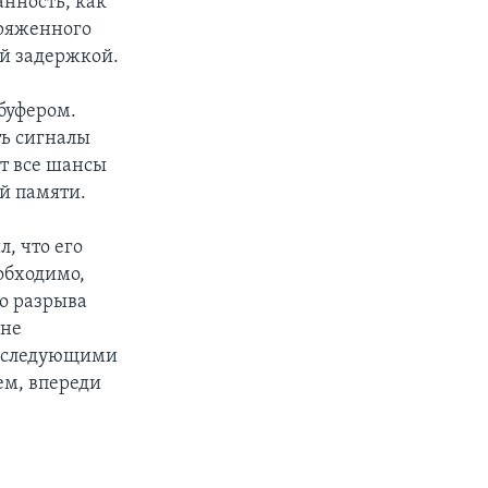
анность, как
пряженного
ой задержкой.
буфером.
ть сигналы
т все шансы
й памяти.
, что его
обходимо,
о разрыва
 не
у следующими
ем, впереди