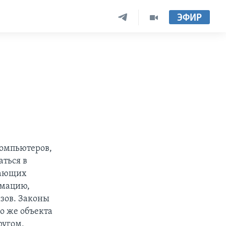
ЭФИР
компьютеров,
аться в
нающих
рмацию,
азов. Законы
о же объекта
ругом,