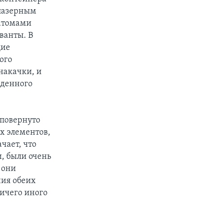
 лазерным
 атомами
ванты. В
щие
ого
накачки, и
жденного
 повернуто
ых элементов,
чает, что
, были очень
 они
ния обеих
ничего иного